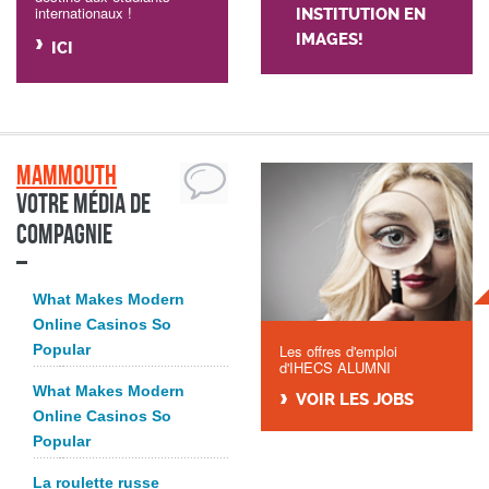
internationaux !
INSTITUTION EN
IMAGES!
ICI
Mammouth
Votre média de
compagnie
What Makes Modern
Online Casinos So
Popular
Les offres d'emploi
d'IHECS ALUMNI
What Makes Modern
VOIR LES JOBS
Online Casinos So
Popular
La roulette russe