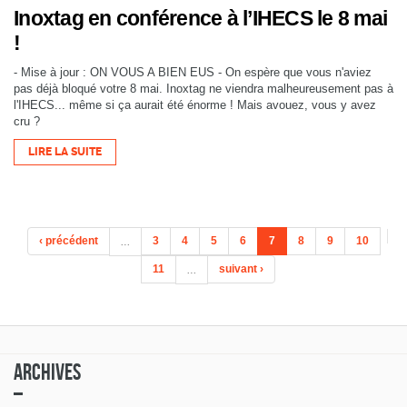
Inoxtag en conférence à l’IHECS le 8 mai
!
- Mise à jour : ON VOUS A BIEN EUS - On espère que vous n'aviez
pas déjà bloqué votre 8 mai. Inoxtag ne viendra malheureusement pas à
l'IHECS... même si ça aurait été énorme ! Mais avouez, vous y avez
cru ?
LIRE LA SUITE
‹ précédent
…
3
4
5
6
7
8
9
10
11
…
suivant ›
Archives