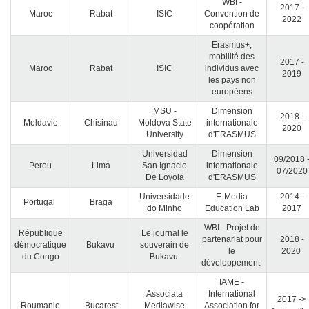
WBI -
2017 -
Maroc
Rabat
ISIC
Convention de
2022
coopération
Erasmus+,
mobilité des
2017 -
Maroc
Rabat
ISIC
individus avec
2019
les pays non
européens
MSU -
Dimension
2018 -
Moldavie
Chisinau
Moldova State
internationale
2020
University
d'ERASMUS
Universidad
Dimension
09/2018 
Perou
Lima
San Ignacio
internationale
07/2020
De Loyola
d'ERASMUS
Universidade
E-Media
2014 -
Portugal
Braga
do Minho
Education Lab
2017
WBI - Projet de
République
Le journal le
partenariat pour
2018 -
démocratique
Bukavu
souverain de
le
2020
du Congo
Bukavu
développement
IAME -
Associata
International
2017 ->
Roumanie
Bucarest
Mediawise
Association for