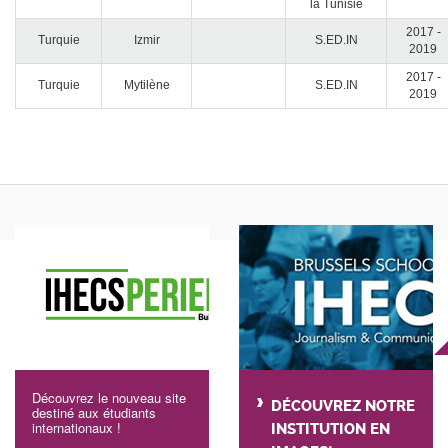
la Tunisie
2017 -
Turquie
Izmir
S.ED.IN
2019
2017 -
Turquie
Mytilène
S.ED.IN
2019
Découvrez le nouveau site
DÉCOUVREZ NOTRE
destiné aux étudiants
internationaux !
INSTITUTION EN