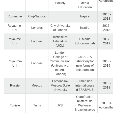
Aujourd'h
Society
Media
Education
2016 -
Roumanie
Cluj-Napoca
Inspire
2018
Royaume-
City University
2016 -
Londres
Inspire
Uni
of London
2018
Institute of
Royaume-
E-Media
2017 -
Londres
Education
Uni
Education Lab
2019
(UCL)
London
College of
CoLAB - A
Royaume-
Communicaion
laboratory for
2018 -
Londres
Uni
(University of
new forms of
2019
the Arts
collaboration
London)
Lomonosov
Dimension
2016 -
Russie
Moscou
Moscow State
internationale
2018
University
d'ERASMUS
Coopération
bilatéral de
2016 ->
Tunisie
Tunis
IPSI
Wallonie-
Aujourd'h
Bruxelles avec