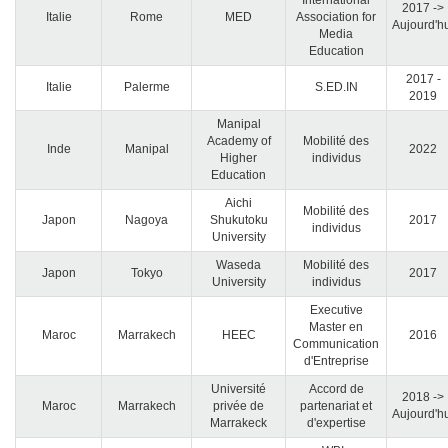
International
2017 ->
Italie
Rome
MED
Association for
Aujourd'h
Media
Education
2017 -
Italie
Palerme
S.ED.IN
2019
Manipal
Academy of
Mobilité des
Inde
Manipal
2022
Higher
individus
Education
Aichi
Mobilité des
Japon
Nagoya
Shukutoku
2017
individus
University
Waseda
Mobilité des
Japon
Tokyo
2017
University
individus
Executive
Master en
Maroc
Marrakech
HEEC
2016
Communication
d'Entreprise
Université
Accord de
2018 ->
Maroc
Marrakech
privée de
partenariat et
Aujourd'h
Marrakeck
d'expertise