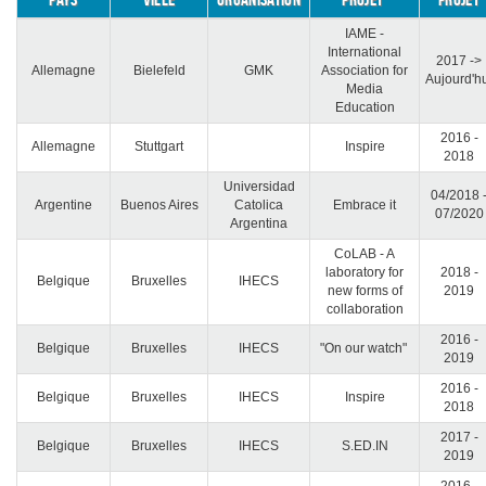
IAME -
International
2017 ->
Allemagne
Bielefeld
GMK
Association for
Aujourd'h
Media
Education
2016 -
Allemagne
Stuttgart
Inspire
2018
Universidad
04/2018 
Argentine
Buenos Aires
Catolica
Embrace it
07/2020
Argentina
CoLAB - A
laboratory for
2018 -
Belgique
Bruxelles
IHECS
new forms of
2019
collaboration
2016 -
Belgique
Bruxelles
IHECS
"On our watch"
2019
2016 -
Belgique
Bruxelles
IHECS
Inspire
2018
2017 -
Belgique
Bruxelles
IHECS
S.ED.IN
2019