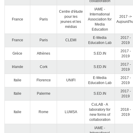
collaboration
IAME -
Centre d'étude
International
pour les
2017 ->
France
Paris
Association for
jeunes et les
Aujourd'h
Media
médias
Education
E-Media
2017 -
France
Paris
CLEMI
Education Lab
2019
2017 -
Grèce
Athènes
S.ED.IN
2019
2017 -
Irlande
Cork
S.ED.IN
2019
E-Media
2017 -
Italie
Florence
UNIFI
Education Lab
2019
2017 -
Italie
Palerme
S.ED.IN
2019
CoLAB - A
laboratory for
2018 -
Italie
Rome
LUMSA
new forms of
2019
collaboration
IAME -