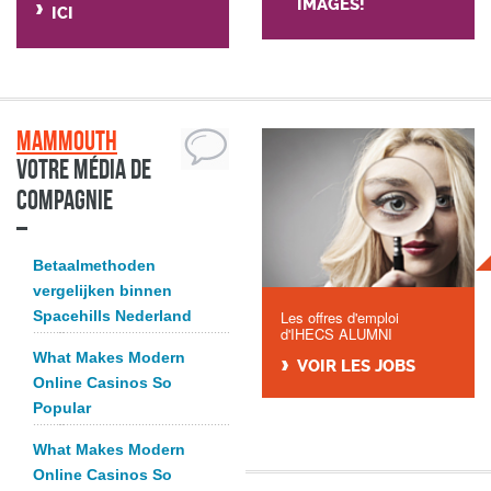
IMAGES!
ICI
Mammouth
Votre média de
compagnie
Betaalmethoden
vergelijken binnen
Spacehills Nederland
Les offres d'emploi
d'IHECS ALUMNI
What Makes Modern
VOIR LES JOBS
Online Casinos So
Popular
What Makes Modern
Online Casinos So