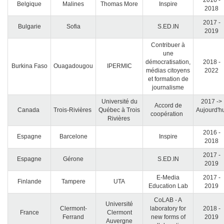
2016 -
Belgique
Malines
Thomas More
Inspire
2018
2017 -
Bulgarie
Sofia
S.ED.IN
2019
Contribuer à
une
démocratisation,
2018 -
Burkina Faso
Ouagadougou
IPERMIC
médias citoyens
2022
et formation de
journalisme
Université du
2017 ->
Accord de
Canada
Trois-Rivières
Québec à Trois
Aujourd'h
coopération
Rivières
2016 -
Espagne
Barcelone
Inspire
2018
2017 -
Espagne
Gérone
S.ED.IN
2019
E-Media
2017 -
Finlande
Tampere
UTA
Education Lab
2019
CoLAB - A
Université
Clermont-
laboratory for
2018 -
France
Clermont
Ferrand
new forms of
2019
Auvergne