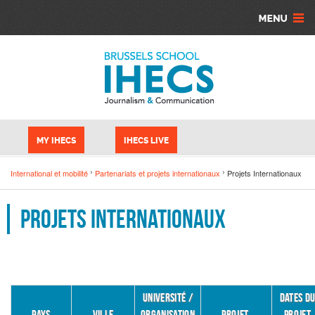
Aller au contenu principal
Panneau de gestion des cookies
MY IHECS
IHECS LIVE
International et mobilité
Partenariats et projets internationaux
Projets Internationaux
Projets Internationaux
UNIVERSITÉ /
DATES D
PAYS
VILLE
ORGANISATION
PROJET
PROJET