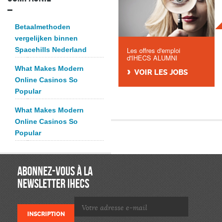
Betaalmethoden
vergelijken binnen
Spacehills Nederland
Les offres d'emploi
d'IHECS ALUMNI
What Makes Modern
VOIR LES JOBS
Online Casinos So
Popular
What Makes Modern
Online Casinos So
Popular
ABONNEZ-VOUS À LA
NEWSLETTER IHECS