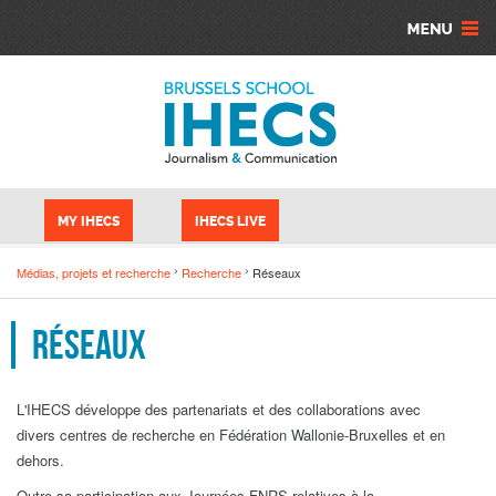
Aller au contenu principal
Panneau de gestion des cookies
MY IHECS
IHECS LIVE
Médias, projets et recherche
Recherche
Réseaux
Réseaux
L'IHECS développe des partenariats et des collaborations avec
divers centres de recherche en Fédération Wallonie-Bruxelles et en
dehors.
Outre sa participation aux Journées FNRS relatives à la