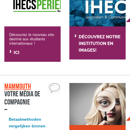
Découvrez le nouveau site
DÉCOUVREZ NOTRE
destiné aux étudiants
internationaux !
INSTITUTION EN
IMAGES!
ICI
Mammouth
Votre média de
compagnie
Betaalmethoden
vergelijken binnen