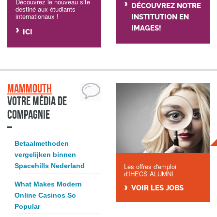
Découvrez le nouveau site
DÉCOUVREZ NOTRE
destiné aux étudiants
internationaux !
INSTITUTION EN
IMAGES!
ICI
Mammouth
Votre média de
compagnie
Betaalmethoden
vergelijken binnen
Spacehills Nederland
Les offres d'emploi
d'IHECS ALUMNI
What Makes Modern
VOIR LES JOBS
Online Casinos So
Popular