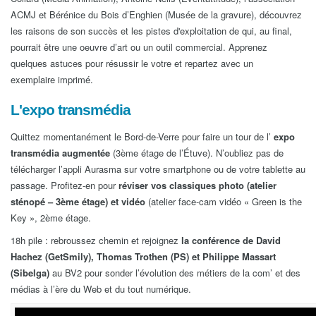
ACMJ et Bérénice du Bois d’Enghien (Musée de la gravure), découvrez
les raisons de son succès
et les pistes d'exploitation de qui, au final,
pourrait être une oeuvre d’art ou un outil commercial. Apprenez
quelques astuces pour résussir le votre et repartez avec un
exemplaire imprimé.
L'expo transmédia
Quittez momentanément le Bord-de-Verre pour faire un tour de l’
expo
transmédia augmentée
(3ème étage de l’Étuve). N’oubliez pas de
télécharger l’appli Aurasma sur votre smartphone ou de votre tablette au
passage. Profitez-en pour
réviser vos classiques photo (atelier
sténopé – 3ème étage) et vidéo
(atelier face-cam vidéo « Green is the
Key », 2ème étage.
18h pile : rebroussez chemin et rejoignez
la conférence de David
Hachez (GetSmily), Thomas Trothen (PS) et Philippe Massart
(Sibelga)
au BV2 pour sonder l’évolution des métiers de la com’ et des
médias à l’ère du Web et du tout numérique.