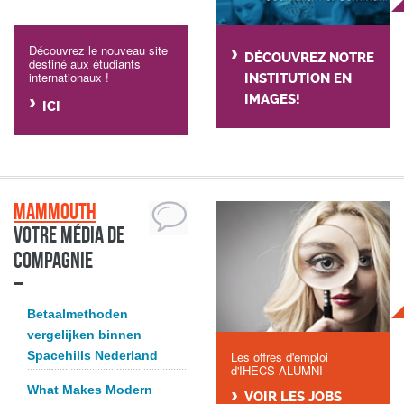
Découvrez le nouveau site
DÉCOUVREZ NOTRE
destiné aux étudiants
internationaux !
INSTITUTION EN
IMAGES!
ICI
Mammouth
Votre média de
compagnie
Betaalmethoden
vergelijken binnen
Spacehills Nederland
Les offres d'emploi
d'IHECS ALUMNI
What Makes Modern
VOIR LES JOBS