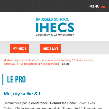
Aller au contenu principal
Panneau de gestion des cookies
MY IHECS
IHECS LIVE
Médias, projets et recherche
Événements et networking
Nuit des médias
Édition 2015
Le Routard de la Nuit des médias
Le pro
Le pro
Me, my selfie & I
Commencez par la
conférence "Behind the Selfie"
. Avec Yves
Collard (Média Animation), Antoine Nelis (Eventattitude), l’association