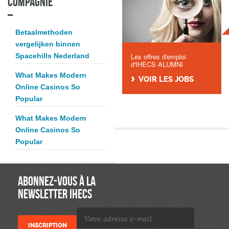
compagnie
Betaalmethoden
vergelijken binnen
Spacehills Nederland
Les offres d'emploi
d'IHECS ALUMNI
What Makes Modern
VOIR LES JOBS
Online Casinos So
Popular
What Makes Modern
Online Casinos So
Popular
ABONNEZ-VOUS À LA
NEWSLETTER IHECS