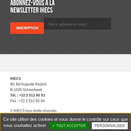
ABONNEZ-VOUS À LA
NEWSLETTER IHECS
IHECS
80, Bd Auguste Reyers
B-1030 Schaerbeek
Tél. : +32 2 512 90 93
Fax : +32 2 512 92 94
© IHECS tous droits réservés.
éditeur responsable : IHECS
Ce site utilise des cookies et vous donne le contrôle sur ceux que
Contact
Politique de protection
vous souhaitez activer
TOUT ACCEPTER
PERSONNALISER
des données privées