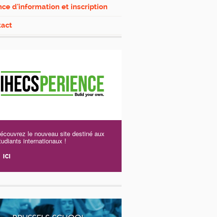
ce d'information et inscription
tact
écouvrez le nouveau site destiné aux
tudiants internationaux !
ICI