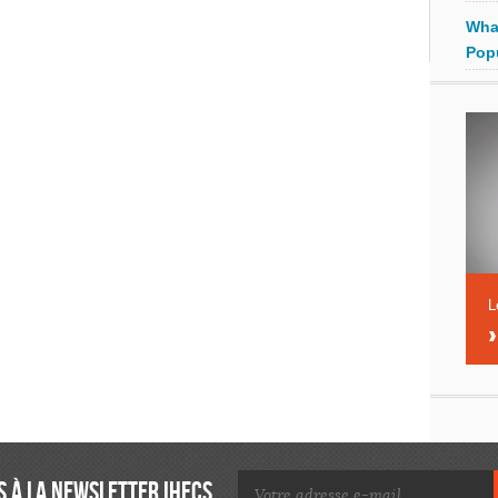
Wha
Pop
L
 À LA NEWSLETTER IHECS