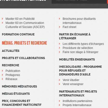
Master 60 en Publicité
Brochures pour étudiants
Master 60 en Communication
internationaux
Culturelle et Sociale (ASCEP)
Fact sheet
FORMATION CONTINUE
PARTIR EN ÉCHANGE À
L’ÉTRANGER
MÉDIAS, PROJETS ET RECHERCHE
Les différents types d'échanges
Procédure de sélection
ACTUALITÉS
Faire son stage à l'étranger
PROJETS ET COLLABORATIONS
MOBILITÉS ENSEIGNANTS
RECHERCHE
IHECSOLIDAIRE - PROGRAMME
POUR RÉFUGIÉS ET
Publication
DEMANDEURS D’ASILE
Protagoras
Réseaux
Venir étudier
Venir enseigner
MÉMOIRES MÉDIATIQUES
PARTENARIATS ET PROJETS
MÉDIAS ÉTUDIANTS
INTERNATIONAUX
PRIX, CONCOURS ET
Institutions partenaires
FINANCEMENT PARTICIPATIF
Projets Internationaux