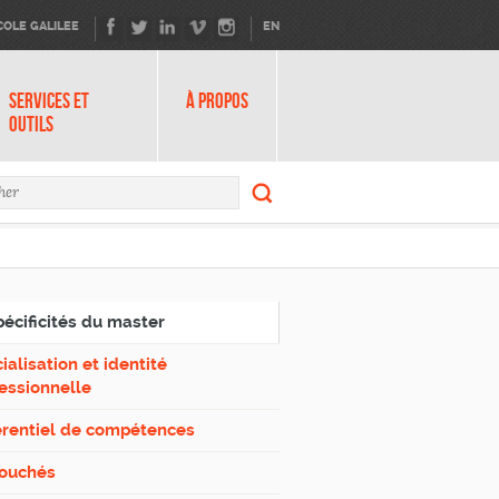
COLE GALILEE
EN
SERVICES ET
À PROPOS
OUTILS
Rechercher
ire de recherche
Rechercher
pécificités du master
ialisation et identité
essionnelle
érentiel de compétences
ouchés