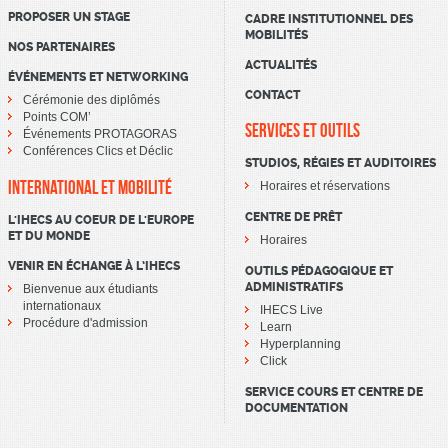
PROPOSER UN STAGE
CADRE INSTITUTIONNEL DES
MOBILITÉS
NOS PARTENAIRES
ACTUALITÉS
ÉVÉNEMENTS ET NETWORKING
CONTACT
Cérémonie des diplômés
Points COM’
SERVICES ET OUTILS
Événements PROTAGORAS
Conférences Clics et Déclic
STUDIOS, RÉGIES ET AUDITOIRES
INTERNATIONAL ET MOBILITÉ
Horaires et réservations
CENTRE DE PRÊT
L'IHECS AU COEUR DE L'EUROPE
ET DU MONDE
Horaires
VENIR EN ÉCHANGE À L’IHECS
OUTILS PÉDAGOGIQUE ET
ADMINISTRATIFS
Bienvenue aux étudiants
internationaux
IHECS Live
Procédure d'admission
Learn
Hyperplanning
Click
SERVICE COURS ET CENTRE DE
DOCUMENTATION