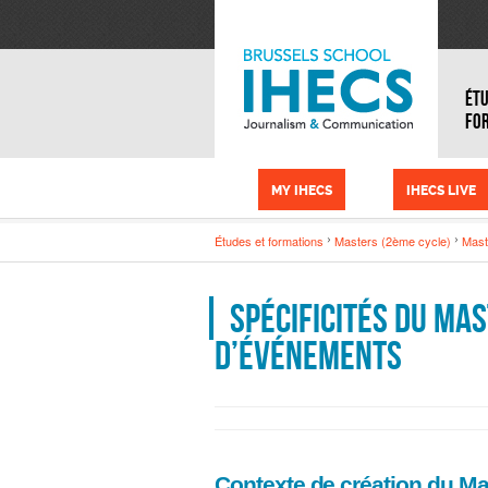
Aller au contenu principal
Panneau de gestion des cookies
ÉTU
FO
MY IHECS
IHECS LIVE
Études et formations
Masters (2ème cycle)
Mast
Spécificités du m
d’événements
Contexte de création du Ma