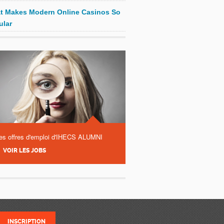
t Makes Modern Online Casinos So
ular
es offres d'emploi d'IHECS ALUMNI
VOIR LES JOBS