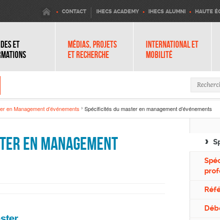
IHECS
CONTACT
IHECS ACADEMY
IHECS ALUMNI
HAUTE É
DES ET
MÉDIAS, PROJETS
INTERNATIONAL ET
RMATIONS
ET RECHERCHE
MOBILITÉ
Formula
er en Management d’événements
Spécificités du master en management d’événements
aster en management
S
Spéc
prof
Réf
Déb
ster