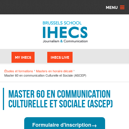
Aller au contenu principal
Panneau de gestion des cookies
MY IHECS
IHECS LIVE
Études et formations
Masters en horaire décalé
Master 60 en communication Culturelle et Sociale (ASCEP)
Master 60 en communication
Culturelle et Sociale (ASCEP)
→
Formulaire d'inscription