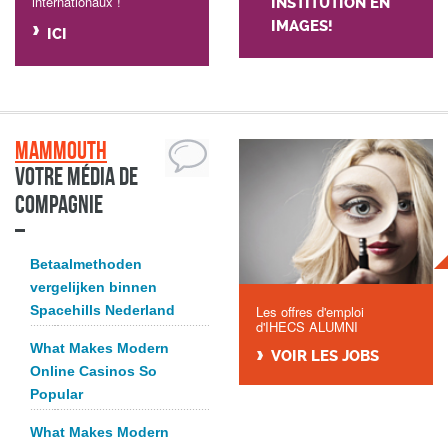
internationaux !
INSTITUTION EN
IMAGES!
ICI
Mammouth
Votre média de
compagnie
Betaalmethoden
vergelijken binnen
Spacehills Nederland
Les offres d'emploi
d'IHECS ALUMNI
What Makes Modern
VOIR LES JOBS
Online Casinos So
Popular
What Makes Modern