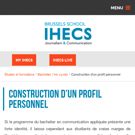
Aller au contenu principal
Panneau de gestion des cookies
MY IHECS
IHECS LIVE
Études et formations
Bachelier (1er cycle)
Construction d’un profil personnel
Construction d’un profil
personnel
Si le programme du bachelier en communication appliquée présente une
forte identité, il laisse cependant aux étudiants de vraies marges de