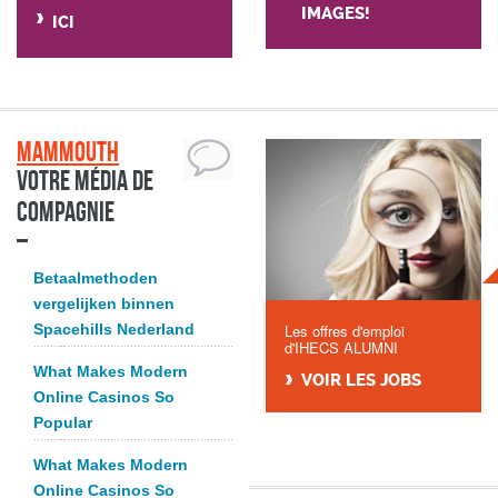
IMAGES!
ICI
Mammouth
Votre média de
compagnie
Betaalmethoden
vergelijken binnen
Spacehills Nederland
Les offres d'emploi
d'IHECS ALUMNI
What Makes Modern
VOIR LES JOBS
Online Casinos So
Popular
What Makes Modern
Online Casinos So