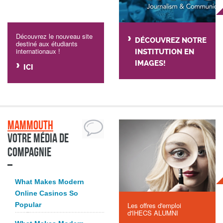
Découvrez le nouveau site
DÉCOUVREZ NOTRE
destiné aux étudiants
internationaux !
INSTITUTION EN
IMAGES!
ICI
Mammouth
Votre média de
compagnie
What Makes Modern
Online Casinos So
Popular
Les offres d'emploi
d'IHECS ALUMNI