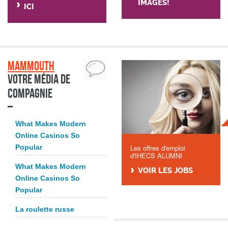
IMAGES!
ICI
Mammouth
Votre média de
compagnie
What Makes Modern
Online Casinos So
Popular
Les offres d'emploi
d'IHECS ALUMNI
What Makes Modern
VOIR LES JOBS
Online Casinos So
Popular
La roulette russe