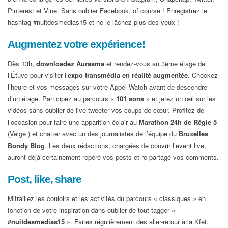
Pinterest et Vine. Sans oublier Facebook, of course ! Enregistrez le
hashtag #nuitdesmedias15 et ne le lâchez plus des yeux !
Augmentez votre expérience!
Dès 13h,
downloadez Aurasma
et rendez-vous au 3ème étage de
l’Étuve pour visiter l’
expo transmédia en réalité augmentée
. Checkez
l’heure et vos messages sur votre Appel Watch avant de descendre
d’un étage. Participez au parcours
« 101 sons »
et jetez un œil sur les
vidéos sans oublier de live-tweeter vos coups de cœur. Profitez de
l’occasion pour faire une apparition éclair au
Marathon 24h de Régie 5
(Velge ) et chatter avec un des journalistes de l’équipe du
Bruxelles
Bondy Blog
. Les deux rédactions, chargées de couvrir l’event live,
auront déjà certainement repéré vos posts et re-partagé vos comments.
Post, like, share
Mitraillez les couloirs et les activités du parcours « classiques » en
fonction de votre inspiration dans oublier de tout tagger «
#nuitdesmedias15
». Faites régulièrement des aller-retour à la Kfet,