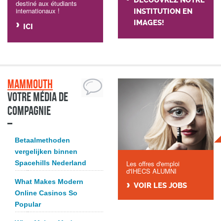
DÉCOUVREZ NOTRE
destiné aux étudiants
internationaux !
INSTITUTION EN
IMAGES!
ICI
Mammouth
Votre média de
compagnie
Betaalmethoden
vergelijken binnen
Spacehills Nederland
Les offres d'emploi
d'IHECS ALUMNI
What Makes Modern
VOIR LES JOBS
Online Casinos So
Popular