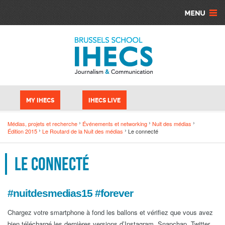
Aller au contenu principal
Panneau de gestion des cookies
MY IHECS
IHECS LIVE
Médias, projets et recherche
Événements et networking
Nuit des médias
Édition 2015
Le Routard de la Nuit des médias
Le connecté
Le connecté
#nuitdesmedias15 #forever
Chargez votre smartphone à fond les ballons et vérifiez que vous avez
bien téléchargé les dernières versions d’Instagram, Snapchap, Twitter,