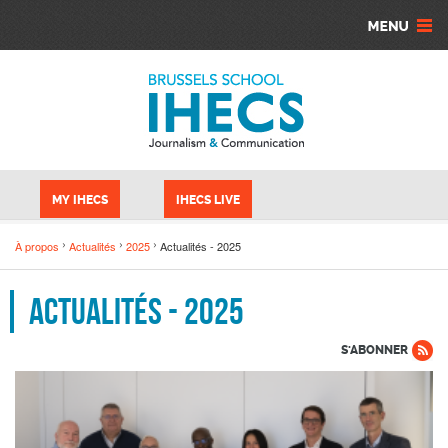
Aller au contenu principal
Panneau de gestion des cookies
MY IHECS
IHECS LIVE
À propos
Actualités
2025
Actualités - 2025
Actualités - 2025
S'ABONNER