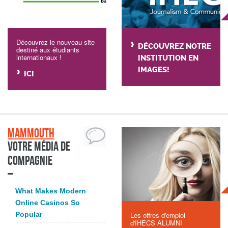
Découvrez le nouveau site
DÉCOUVREZ NOTRE
destiné aux étudiants
internationaux !
INSTITUTION EN
IMAGES!
ICI
Mammouth
Votre média de
compagnie
What Makes Modern
Online Casinos So
Popular
Les offres d'emploi
d'IHECS ALUMNI