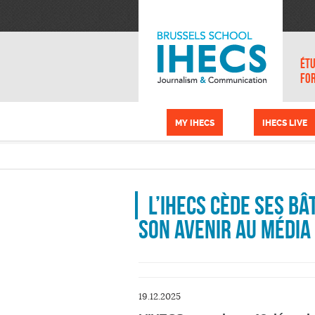
Aller au contenu principal
Panneau de gestion des cookies
ÉTU
FO
MY IHECS
IHECS LIVE
L’IHECS cède ses bâ
son avenir au Média
19.12.2025