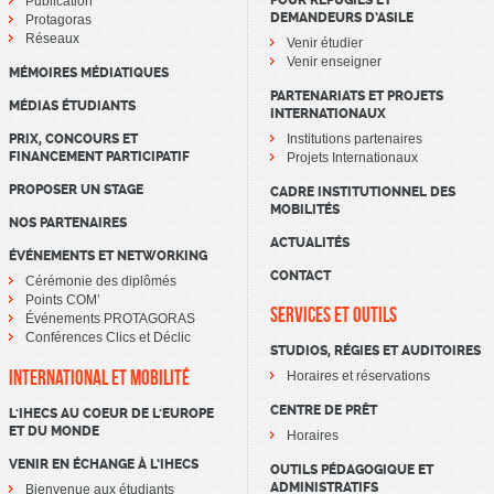
POUR RÉFUGIÉS ET
Publication
DEMANDEURS D’ASILE
Protagoras
Réseaux
Venir étudier
Venir enseigner
MÉMOIRES MÉDIATIQUES
PARTENARIATS ET PROJETS
MÉDIAS ÉTUDIANTS
INTERNATIONAUX
PRIX, CONCOURS ET
Institutions partenaires
FINANCEMENT PARTICIPATIF
Projets Internationaux
PROPOSER UN STAGE
CADRE INSTITUTIONNEL DES
MOBILITÉS
NOS PARTENAIRES
ACTUALITÉS
ÉVÉNEMENTS ET NETWORKING
CONTACT
Cérémonie des diplômés
Points COM’
SERVICES ET OUTILS
Événements PROTAGORAS
Conférences Clics et Déclic
STUDIOS, RÉGIES ET AUDITOIRES
INTERNATIONAL ET MOBILITÉ
Horaires et réservations
CENTRE DE PRÊT
L'IHECS AU COEUR DE L'EUROPE
ET DU MONDE
Horaires
VENIR EN ÉCHANGE À L’IHECS
OUTILS PÉDAGOGIQUE ET
ADMINISTRATIFS
Bienvenue aux étudiants