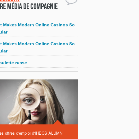
re média de compagnie
t Makes Modern Online Casinos So
ular
t Makes Modern Online Casinos So
ular
oulette russe
es offres d'emploi d'IHECS ALUMNI