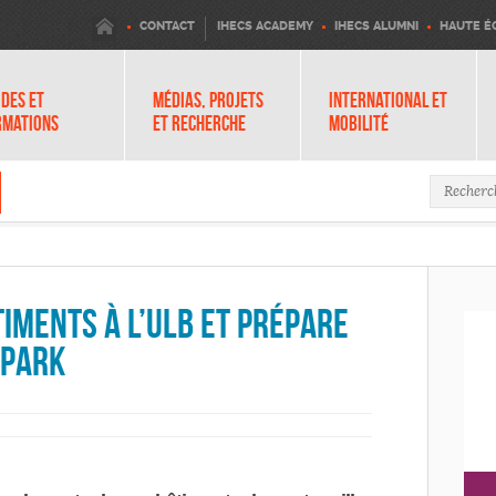
IHECS
CONTACT
IHECS ACADEMY
IHECS ALUMNI
HAUTE É
DES ET
MÉDIAS, PROJETS
INTERNATIONAL ET
RMATIONS
ET RECHERCHE
MOBILITÉ
Formula
timents à l’ULB et prépare
 Park