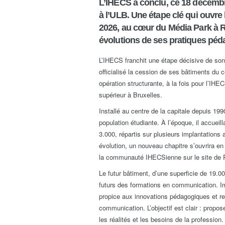
L’IHECS a conclu, ce 18 décembre
à l’ULB. Une étape clé qui ouvre 
2026, au cœur du Média Park à 
évolutions de ses pratiques pé
L’IHECS franchit une étape décisive de son
officialisé la cession de ses bâtiments du ce
opération structurante, à la fois pour l’IH
supérieur à Bruxelles.
Installé au centre de la capitale depuis 1
population étudiante. À l’époque, il accueill
3.000, répartis sur plusieurs implantations 
évolution, un nouveau chapitre s’ouvrira 
la communauté IHECSienne sur le site de 
Le futur bâtiment, d’une superficie de 19.0
futurs des formations en communication. Im
propice aux innovations pédagogiques et re
communication. L’objectif est clair : prop
les réalités et les besoins de la profession.