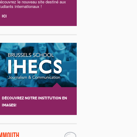
écouvrez le nouveau site destiné aux
tudiants internationaux !
ICI
DÉCOUVREZ NOTRE INSTITUTION EN
IMAGES!
mmouth