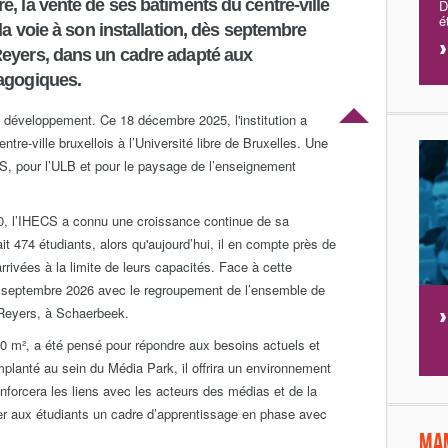
, la vente de ses bâtiments du centre-ville
D
é
la voie à son installation, dès septembre
Reyers, dans un cadre adapté aux
dagogiques.
 développement. Ce 18 décembre 2025, l'institution a
ntre-ville bruxellois à l’Université libre de Bruxelles. Une
ECS, pour l’ULB et pour le paysage de l’enseignement
990, l’IHECS a connu une croissance continue de sa
ait 474 étudiants, alors qu'aujourd’hui, il en compte près de
arrivées à la limite de leurs capacités. Face à cette
en septembre 2026 avec le regroupement de l’ensemble de
Reyers, à Schaerbeek.
00 m², a été pensé pour répondre aux besoins actuels et
planté au sein du Média Park, il offrira un environnement
nforcera les liens avec les acteurs des médias et de la
oser aux étudiants un cadre d’apprentissage en phase avec
Ma