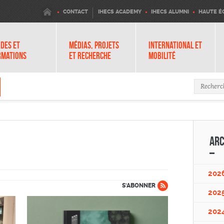
IHECS
CONTACT
IHECS ACADEMY
IHECS ALUMNI
HAUTE É
DES ET
MÉDIAS, PROJETS
INTERNATIONAL ET
RMATIONS
ET RECHERCHE
MOBILITÉ
Formula
Arc
202
S'ABONNER
202
202