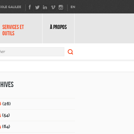
COLE GALILEE
EN
SERVICES ET
À PROPOS
OUTILS
Rechercher
ire de recherche
Rechercher
hives
6
(26)
5
(54)
4
(64)