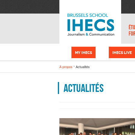
Aller au contenu principal
Panneau de gestion des cookies
ÉTU
FO
MY IHECS
IHECS LIVE
À propos
Actualités
Actualités