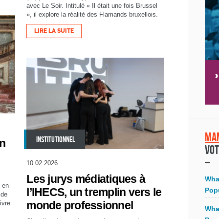
avec Le Soir. Intitulé « Il était une fois Brussel
», il explore la réalité des Flamands bruxellois.
LIRE LA SUITE
Ma
INSTITUTIONNEL
on
Vot
10.02.2026
Les jurys médiatiques à
Wha
s en
l’IHECS, un tremplin vers le
Pop
 de
monde professionnel
ivre
Wha