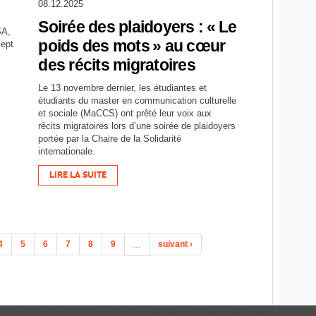
08.12.2025
Soirée des plaidoyers : « Le
SA,
poids des mots » au cœur
sept
des récits migratoires
Le 13 novembre dernier, les étudiantes et
étudiants du master en communication culturelle
et sociale (MaCCS) ont prêté leur voix aux
récits migratoires lors d’une soirée de plaidoyers
portée par la Chaire de la Solidarité
internationale.
LIRE LA SUITE
4
5
6
7
8
9
…
suivant ›