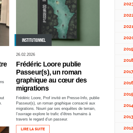
202
202
202
202
INSTITUTIONNEL
201
26.02.2026
201
tre
Frédéric Loore publie
Passeur(s), un roman
201
graphique au cœur des
ons
201
migrations
201
out
Frédéric Loore, Prof invité en Presse-Info, publie
e.
Passeur(s), un roman graphique consacré aux
201
migrations. Nourri par ses enquêtes de terrain,
l’ouvrage explore le trafic d’êtres humains à
201
travers le regard d’un passeur.
201
LIRE LA SUITE