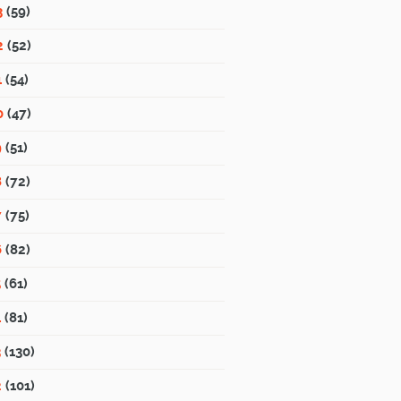
3
(59)
2
(52)
1
(54)
0
(47)
9
(51)
8
(72)
7
(75)
6
(82)
5
(61)
4
(81)
3
(130)
2
(101)