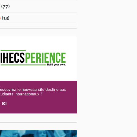
1
(77)
0
(13)
écouvrez le nouveau site destiné aux
tudiants internationaux !
ICI