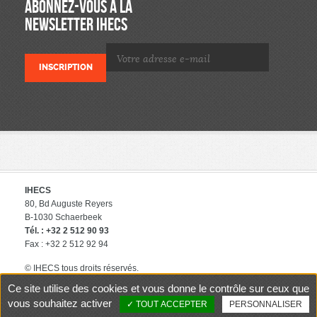
ABONNEZ-VOUS À LA
NEWSLETTER IHECS
IHECS
80, Bd Auguste Reyers
B-1030 Schaerbeek
Tél. : +32 2 512 90 93
Fax : +32 2 512 92 94
© IHECS tous droits réservés.
éditeur responsable : IHECS
Ce site utilise des cookies et vous donne le contrôle sur ceux que
Contact
Politique de protection
vous souhaitez activer
TOUT ACCEPTER
PERSONNALISER
des données privées