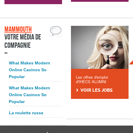
Mammouth
Votre média de
compagnie
What Makes Modern
Online Casinos So
Popular
Les offres d'emploi
d'IHECS ALUMNI
What Makes Modern
VOIR LES JOBS
Online Casinos So
Popular
La roulette russe