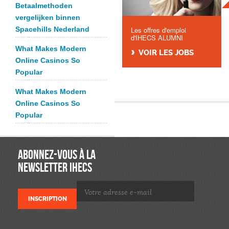
Betaalmethoden
vergelijken binnen
Spacehills Nederland
Les offres d'emploi
d'IHECS ALUMNI
What Makes Modern
VOIR LES JOBS
Online Casinos So
Popular
What Makes Modern
Online Casinos So
Popular
ABONNEZ-VOUS À LA
NEWSLETTER IHECS