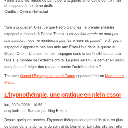
Pedro Sanchez refuse de participer à la guerre américaine contre l’Iran
et s’oppose à l’extrême-droite
Crédits : Øyvind Holmstad
“
Non à la guerre
”. C’est ce que Pedro Sanchez, le premier ministre
espagnol a répondu à Donald Trump. “
Les conflits armés ne sont pas
une solution, nous ne répéterons pas les erreurs du passé
”, le dirigeant
espagnol n’apportera pas son aide aux Etats-Unis dans la guerre au
Moyen-Orient. Une position de l’Espagne dans la continuité de sa lutte
face à la montée de l’extrême droite. Le pays serait-il le dernier en union
européenne à ériger des remparts contre l’extrême droite ?
The post
Quand l’Espagne dit non à Trump
appeared first on
Mammouth
Média
.
L’hypnothérapie, une pratique en plein essor
lun, 20/04/2026 - 10:58
unsplash : cc Sumaid pal Sing Bakshi
Depuis quelques années, l’hypnose thérapeutique prend de plus en plus
de place dans le domaine du soin et du bien-être. Loin des clichés, elle