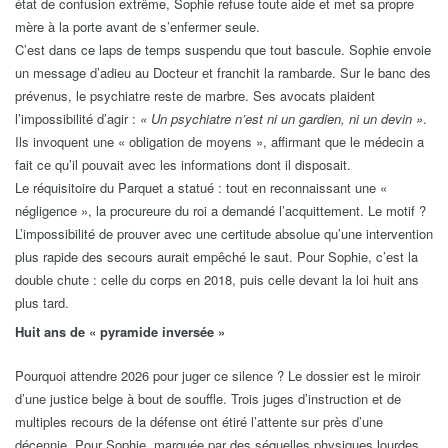
état de confusion extrême, Sophie refuse toute aide et met sa propre
mère à la porte avant de s’enfermer seule.
C’est dans ce laps de temps suspendu que tout bascule. Sophie envoie
un message d’adieu au Docteur et franchit la rambarde. Sur le banc des
prévenus, le psychiatre reste de marbre. Ses avocats plaident
l’impossibilité d’agir :
« Un psychiatre n’est ni un gardien, ni un devin »
.
Ils invoquent une « obligation de moyens », affirmant que le médecin a
fait ce qu’il pouvait avec les informations dont il disposait.
Le réquisitoire du Parquet a statué : tout en reconnaissant une «
négligence », la procureure du roi a demandé l’acquittement. Le motif ?
L’impossibilité de prouver avec une certitude absolue qu’une intervention
plus rapide des secours aurait empêché le saut. Pour Sophie, c’est la
double chute : celle du corps en 2018, puis celle devant la loi huit ans
plus tard.
Huit ans de « pyramide inversée »
Pourquoi attendre 2026 pour juger ce silence ? Le dossier est le miroir
d’une justice belge à bout de souffle. Trois juges d’instruction et de
multiples recours de la défense ont étiré l’attente sur près d’une
décennie. Pour Sophie, marquée par des séquelles physiques lourdes