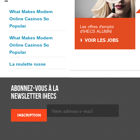
What Makes Modern
Online Casinos So
Popular
Les offres d'emploi
d'IHECS ALUMNI
What Makes Modern
VOIR LES JOBS
Online Casinos So
Popular
La roulette russe
ABONNEZ-VOUS À LA
NEWSLETTER IHECS