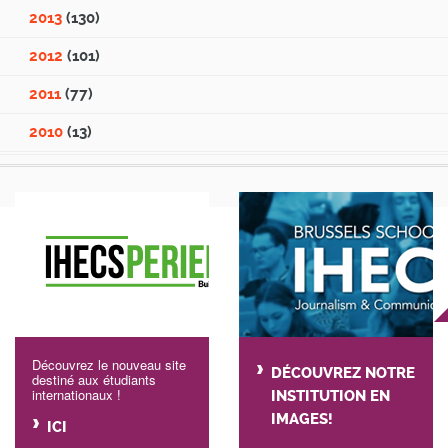
2013
(130)
2012
(101)
2011
(77)
2010
(13)
Découvrez le nouveau site
DÉCOUVREZ NOTRE
destiné aux étudiants
internationaux !
INSTITUTION EN
IMAGES!
ICI