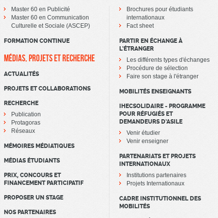
Master 60 en Publicité
Brochures pour étudiants
Master 60 en Communication
internationaux
Culturelle et Sociale (ASCEP)
Fact sheet
FORMATION CONTINUE
PARTIR EN ÉCHANGE À
L’ÉTRANGER
MÉDIAS, PROJETS ET RECHERCHE
Les différents types d'échanges
Procédure de sélection
ACTUALITÉS
Faire son stage à l'étranger
PROJETS ET COLLABORATIONS
MOBILITÉS ENSEIGNANTS
RECHERCHE
IHECSOLIDAIRE - PROGRAMME
POUR RÉFUGIÉS ET
Publication
DEMANDEURS D’ASILE
Protagoras
Réseaux
Venir étudier
Venir enseigner
MÉMOIRES MÉDIATIQUES
PARTENARIATS ET PROJETS
MÉDIAS ÉTUDIANTS
INTERNATIONAUX
PRIX, CONCOURS ET
Institutions partenaires
FINANCEMENT PARTICIPATIF
Projets Internationaux
PROPOSER UN STAGE
CADRE INSTITUTIONNEL DES
MOBILITÉS
NOS PARTENAIRES