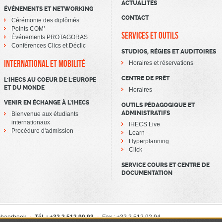
ACTUALITÉS
ÉVÉNEMENTS ET NETWORKING
CONTACT
Cérémonie des diplômés
Points COM’
SERVICES ET OUTILS
Événements PROTAGORAS
Conférences Clics et Déclic
STUDIOS, RÉGIES ET AUDITOIRES
INTERNATIONAL ET MOBILITÉ
Horaires et réservations
CENTRE DE PRÊT
L'IHECS AU COEUR DE L'EUROPE
ET DU MONDE
Horaires
VENIR EN ÉCHANGE À L’IHECS
OUTILS PÉDAGOGIQUE ET
ADMINISTRATIFS
Bienvenue aux étudiants
internationaux
IHECS Live
Procédure d'admission
Learn
Hyperplanning
Click
SERVICE COURS ET CENTRE DE
DOCUMENTATION
chaerbeek
Tél. : +32 2 512 90 93
Fax : +32 2 512 92 94