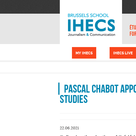
Aller au contenu principal
Panneau de gestion des cookies
ÉTU
FO
MY IHECS
IHECS LIVE
Pascal Chabot appo
Studies
22.06.2021