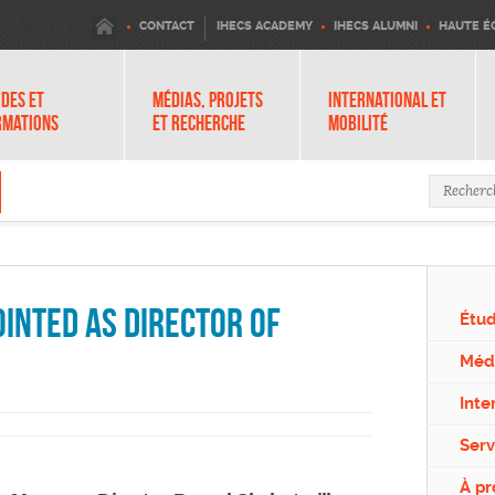
IHECS
CONTACT
IHECS ACADEMY
IHECS ALUMNI
HAUTE É
DES ET
MÉDIAS, PROJETS
INTERNATIONAL ET
RMATIONS
ET RECHERCHE
MOBILITÉ
Formula
inted as Director of
Étud
Médi
Inte
Serv
À p