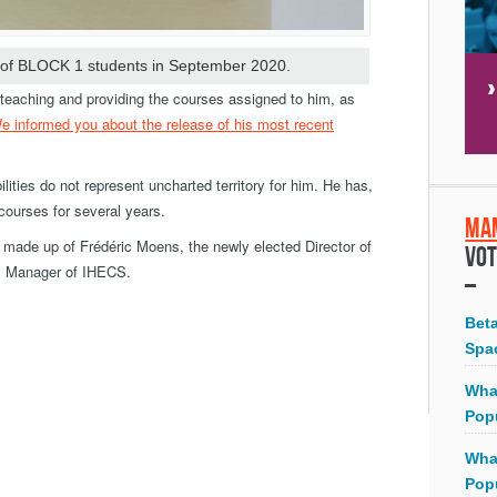
n of BLOCK 1 students in September 2020.
teaching and providing the courses assigned to him, as
e informed you about the release of his most recent
lities do not represent uncharted territory for him. He has,
 courses for several years.
Ma
ade up of Frédéric Moens, the newly elected Director of
Vot
l Manager of IHECS.
Bet
Spa
Wha
Pop
Wha
Pop