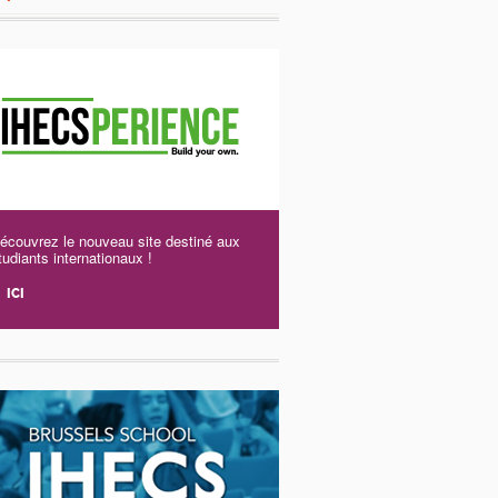
écouvrez le nouveau site destiné aux
tudiants internationaux !
ICI