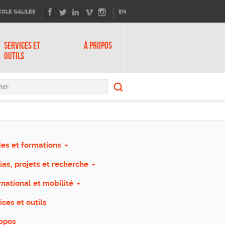
COLE GALILEE
EN
SERVICES ET
À PROPOS
OUTILS
Rechercher
ire de recherche
Rechercher
es et formations
as, projets et recherche
rnational et mobilité
ices et outils
ropos