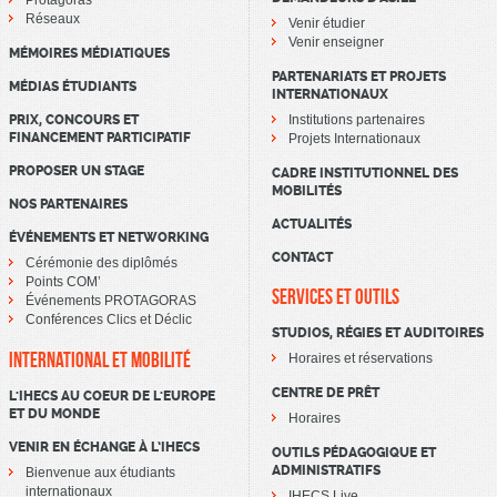
Protagoras
Réseaux
Venir étudier
Venir enseigner
MÉMOIRES MÉDIATIQUES
PARTENARIATS ET PROJETS
MÉDIAS ÉTUDIANTS
INTERNATIONAUX
PRIX, CONCOURS ET
Institutions partenaires
FINANCEMENT PARTICIPATIF
Projets Internationaux
PROPOSER UN STAGE
CADRE INSTITUTIONNEL DES
MOBILITÉS
NOS PARTENAIRES
ACTUALITÉS
ÉVÉNEMENTS ET NETWORKING
CONTACT
Cérémonie des diplômés
Points COM’
SERVICES ET OUTILS
Événements PROTAGORAS
Conférences Clics et Déclic
STUDIOS, RÉGIES ET AUDITOIRES
INTERNATIONAL ET MOBILITÉ
Horaires et réservations
CENTRE DE PRÊT
L'IHECS AU COEUR DE L'EUROPE
ET DU MONDE
Horaires
VENIR EN ÉCHANGE À L’IHECS
OUTILS PÉDAGOGIQUE ET
ADMINISTRATIFS
Bienvenue aux étudiants
internationaux
IHECS Live