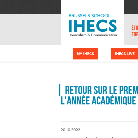
Aller au contenu principal
Panneau de gestion des cookies
ÉTU
FO
MY IHECS
IHECS LIVE
Retour sur le prem
l'année académique
20.10.2022