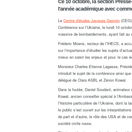
Ce 10 octobre, la section Presse
l'année académique avec comme 
Le
Centre d'études Jacques Georgin
(CEG)
Conférence sur l’Ukraine, le lundi 10 octob
massive de bombardements, ayant fait au 
Fréderic Moens, recteur de l’IHECS, a accuei
sur l’importance d’étudier les sujets d’actu
mieux en saisir les enjeux et pour, le cas é
Monsieur Charles-Etienne Lagasse, Préside
introduit le sujet de la conférence ainsi qu
délégué de Clara ASBL et Zénon Kowal.
Dans la foulée, Daniel Soudant, animateur 
Kowal, ancien conseiller spécial à l’Ambass
l’histoire particulière de l’Ukraine, dont la 
le public s’est ouvert sur les interprétation
de part et d’autre, le rôle des USA et de ce
société civile russe.