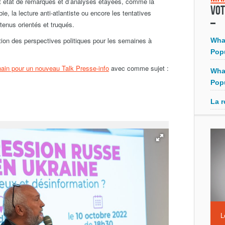
it état de remarques et d’analyses étayées, comme la
Vot
bie, la lecture anti-atlantiste ou encore les tentatives
tenus orientés et truqués.
stion des perspectives politiques pour les semaines à
Wha
Pop
hain pour un nouveau Talk Presse-info
avec comme sujet :
Wha
Pop
La r
L