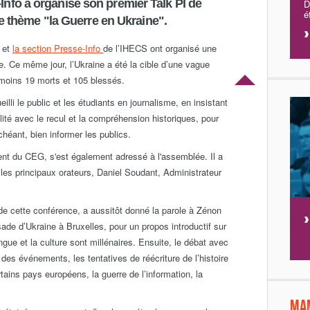
-Info a organisé son premier Talk PI de
D
é
thème "la Guerre en Ukraine".
 et
la section Presse-Info
de l’IHECS ont organisé une
re. Ce même jour, l’Ukraine a été la cible d’une vague
moins 19 morts et 105 blessés.
lli le public et les étudiants en journalisme, en insistant
alité avec le recul et la compréhension historiques, pour
chéant, bien informer les publics.
nt du CEG, s'est également adressé à l'assemblée. Il a
e les principaux orateurs, Daniel Soudant, Administrateur
de cette conférence, a aussitôt donné la parole à Zénon
ade d’Ukraine à Bruxelles, pour un propos introductif sur
langue et la culture sont millénaires. Ensuite, le débat avec
s des événements, les tentatives de réécriture de l’histoire
rtains pays européens, la guerre de l’information, la
Ma