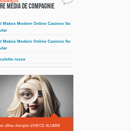
re média de compagnie
t Makes Modern Online Casinos So
ular
t Makes Modern Online Casinos So
ular
oulette russe
es offres d'emploi d'IHECS ALUMNI