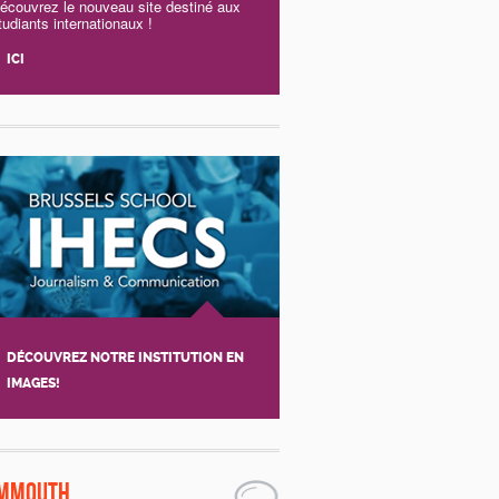
écouvrez le nouveau site destiné aux
tudiants internationaux !
ICI
DÉCOUVREZ NOTRE INSTITUTION EN
IMAGES!
mmouth