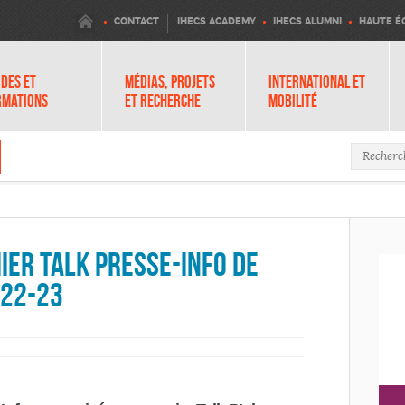
IHECS
CONTACT
IHECS ACADEMY
IHECS ALUMNI
HAUTE É
DES ET
MÉDIAS, PROJETS
INTERNATIONAL ET
RMATIONS
ET RECHERCHE
MOBILITÉ
Formula
ier Talk Presse-info de
 22-23