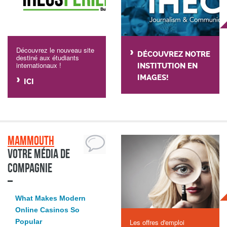
Découvrez le nouveau site
DÉCOUVREZ NOTRE
destiné aux étudiants
internationaux !
INSTITUTION EN
IMAGES!
ICI
Mammouth
Votre média de
compagnie
What Makes Modern
Online Casinos So
Popular
Les offres d'emploi