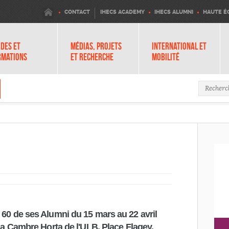
IHECS
CONTACT
IHECS ACADEMY
IHECS ALUMNI
HAUTE É
DES ET
MÉDIAS, PROJETS
INTERNATIONAL ET
RMATIONS
ET RECHERCHE
MOBILITÉ
Formula
 60 de ses Alumni du 15 mars au 22 avril
 La Cambre Horta de l'ULB, Place Flagey.