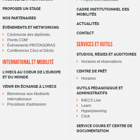
PROPOSER UN STAGE
CADRE INSTITUTIONNEL DES
MOBILITÉS
NOS PARTENAIRES
ACTUALITÉS
ÉVÉNEMENTS ET NETWORKING
CONTACT
Cérémonie des diplômés
Points COM’
SERVICES ET OUTILS
Événements PROTAGORAS
Conférences Clics et Déclic
STUDIOS, RÉGIES ET AUDITOIRES
INTERNATIONAL ET MOBILITÉ
Horaires et réservations
CENTRE DE PRÊT
L'IHECS AU COEUR DE L'EUROPE
ET DU MONDE
Horaires
VENIR EN ÉCHANGE À L’IHECS
OUTILS PÉDAGOGIQUE ET
ADMINISTRATIFS
Bienvenue aux étudiants
internationaux
IHECS Live
Procédure d'admission
Learn
Hyperplanning
Click
SERVICE COURS ET CENTRE DE
DOCUMENTATION