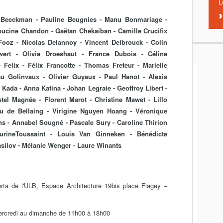
L
n Beeckman - Pauline Beugnies - Manu Bonmariage -
ucine Chandon - Gaëtan Chekaiban - Camille Crucifix
ooz - Nicolas Delannoy - Vincent Delbrouck - Colin
wert - Olivia Droeshaut - France Dubois - Céline
Felix - Félix Francotte - Thomas Freteur - Marielle
u Golinvaux - Olivier Guyaux - Paul Hanot - Alexis
 Kada - Anna Katina - Johan Legraie - Geoffroy Libert -
tel Magnée - Florent Marot - Christine Mawet - Lillo
u de Bellaing - Virigine Nguyen Hoang - Véronique
ens - Annabel Sougné - Pascale Sury - Caroline Thirion
rineToussaint - Louis Van Ginneken - Bénédicte
silov - Mélanie Wenger - Laure Winants
rta de l'ULB, Espace Architecture 19bis place Flagey –
mercredi au dimanche de 11h00 à 18h00