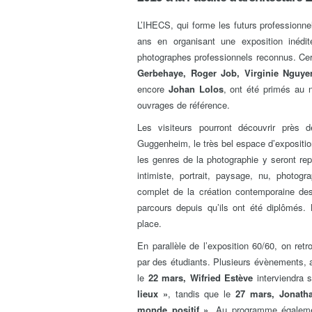
L’IHECS, qui forme les futurs professionn
ans en organisant une exposition inéd
photographes professionnels reconnus. C
Gerbehaye, Roger Job, Virginie Nguye
encore
Johan Lolos
, ont été primés au n
ouvrages de référence.
Les visiteurs pourront découvrir près 
Guggenheim, le très bel espace d’expositi
les genres de la photographie y seront re
intimiste, portrait, paysage, nu, photog
complet de la création contemporaine des
parcours depuis qu’ils ont été diplômés
place.
En parallèle de l’exposition 60/60, on ret
par des étudiants. Plusieurs évènements, a
le
22 mars, Wifried Estève
interviendra 
lieux »
, tandis que le
27 mars, Jonatha
monde positif »
. Au programme égaleme