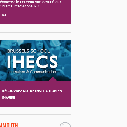
écouvrez le nouveau site destiné aux
tudiants internationaux !
ICI
DÉCOUVREZ NOTRE INSTITUTION EN
IMAGES!
mmouth