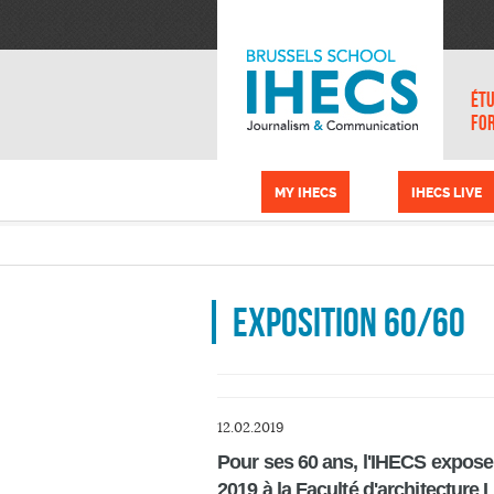
Aller au contenu principal
Panneau de gestion des cookies
ÉTU
FO
MY IHECS
IHECS LIVE
Exposition 60/60
12.02.2019
Pour ses 60 ans, l'IHECS expose
2019 à la Faculté d'architecture