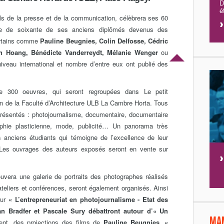
D
é
els de la presse et de la communication, célèbrera ses 60
ite de soixante de ses anciens diplômés devenus des
ertains comme
Pauline Beugnies, Colin Delfosse, Cédric
n Hoang, Bénédicte Vanderreydt, Mélanie Wenger
ou
iveau international et nombre d’entre eux ont publié des
de 300 oeuvres, qui seront regroupées dans Le petit
on de la Faculté d’Architecture ULB La Cambre Horta. Tous
présentés : photojournalisme, documentaire, documentaire
raphie plasticienne, mode, publicité… Un panorama très
 anciens étudiants qui témoigne de l’excellence de leur
. Les ouvrages des auteurs exposés seront en vente sur
rouvera une galerie de portraits des photographes réalisés
teliers et conférences, seront également organisés. Ainsi
sur
« L’entrepreneuriat en photojournalisme - Etat des
n Bradfer et Pascale Sury débattront autour d’« Un
Ma
nt, des projections des films de
Pauline Beugnies, «