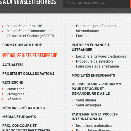
 À LA NEWSLETTER IHECS
Master 60 en Publicité
Brochures pour étudiants
Master 60 en Communication
internationaux
Culturelle et Sociale (ASCEP)
Fact sheet
FORMATION CONTINUE
PARTIR EN ÉCHANGE À
L’ÉTRANGER
MÉDIAS, PROJETS ET RECHERCHE
Les différents types d'échanges
Procédure de sélection
ACTUALITÉS
Faire son stage à l'étranger
PROJETS ET COLLABORATIONS
MOBILITÉS ENSEIGNANTS
RECHERCHE
IHECSOLIDAIRE - PROGRAMME
POUR RÉFUGIÉS ET
Publication
DEMANDEURS D’ASILE
Protagoras
Réseaux
Venir étudier
Venir enseigner
MÉMOIRES MÉDIATIQUES
PARTENARIATS ET PROJETS
MÉDIAS ÉTUDIANTS
INTERNATIONAUX
PRIX, CONCOURS ET
Institutions partenaires
FINANCEMENT PARTICIPATIF
Projets Internationaux