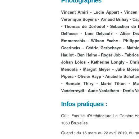
Photographes
Vincent Amiri - Lucie Appart - Vince
Véronique Boyens - Arnaud Brihay - Cap
- Thomas de Dorlodot - Sébastien de F
Delfosse - Loïc Delvaulx - Alice De
Emmerechts - Wilson Fache - Philippe 
Geerinckx - Cédric Gerbehaye - Mathie
Haulot - Ben Heine - Roger Job - Fabrice
Johan Lolos - Katherine Longly - Chris
Mendola - Margot Meyer - Julie Morea
Pipers - Olivier Rayp - Anabelle Schatt
- Romain Thiry - Marie Tihon - Mau
Vanderreydt - Aude Vanlathem - Denis Va
Infos pratiques :
Où : Faculté d’Architecture La Cambre-Ho
1050 Bruxelles
Quand : du 15 mars au 22 avril 2019, du 