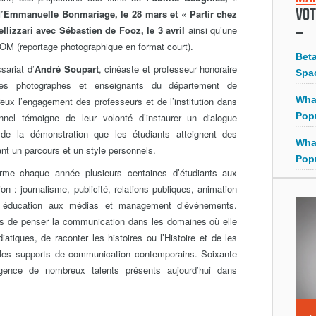
Vot
 d’Emmanuelle Bonmariage, le 28 mars et « Partir chez
lizzari avec Sébastien de Fooz, le 3 avril
ainsi qu’une
OM (reportage photographique en format court).
Bet
sariat d’
André Soupart
, cinéaste et professeur honoraire
Spa
des photographes et enseignants du département de
Wha
eux l’engagement des professeurs et de l’institution dans
Pop
el témoigne de leur volonté d’instaurer un dialogue
 de la démonstration que les étudiants atteignent des
Wha
 un parcours et un style personnels.
Pop
rme chaque année plusieurs centaines d’étudiants aux
n : journalisme, publicité, relations publiques, animation
e, éducation aux médias et management d’événements.
s de penser la communication dans les domaines où elle
iatiques, de raconter les histoires ou l’Histoire et de les
s les supports de communication contemporains. Soixante
gence de nombreux talents présents aujourd’hui dans