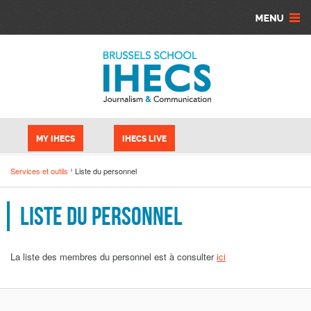
Aller au contenu principal
Panneau de gestion des cookies
MY IHECS
IHECS LIVE
Services et outils
Liste du personnel
Liste du personnel
La liste des membres du personnel est à consulter
ici