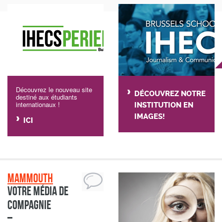
Découvrez le nouveau site
DÉCOUVREZ NOTRE
destiné aux étudiants
internationaux !
INSTITUTION EN
IMAGES!
ICI
Mammouth
Votre média de
compagnie