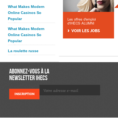
What Makes Modern
Online Casinos So
Popular
Les offres d'emploi
d'IHECS ALUMNI
What Makes Modern
VOIR LES JOBS
Online Casinos So
Popular
La roulette russe
ABONNEZ-VOUS À LA
NEWSLETTER IHECS