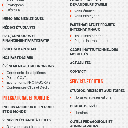
POUR RÉFUGIÉS ET
Publication
DEMANDEURS D’ASILE
Protagoras
Réseaux
Venir étudier
Venir enseigner
MÉMOIRES MÉDIATIQUES
PARTENARIATS ET PROJETS
MÉDIAS ÉTUDIANTS
INTERNATIONAUX
PRIX, CONCOURS ET
Institutions partenaires
FINANCEMENT PARTICIPATIF
Projets Internationaux
PROPOSER UN STAGE
CADRE INSTITUTIONNEL DES
MOBILITÉS
NOS PARTENAIRES
ACTUALITÉS
ÉVÉNEMENTS ET NETWORKING
CONTACT
Cérémonie des diplômés
Points COM’
SERVICES ET OUTILS
Événements PROTAGORAS
Conférences Clics et Déclic
STUDIOS, RÉGIES ET AUDITOIRES
INTERNATIONAL ET MOBILITÉ
Horaires et réservations
CENTRE DE PRÊT
L'IHECS AU COEUR DE L'EUROPE
ET DU MONDE
Horaires
VENIR EN ÉCHANGE À L’IHECS
OUTILS PÉDAGOGIQUE ET
ADMINISTRATIFS
Bienvenue aux étudiants