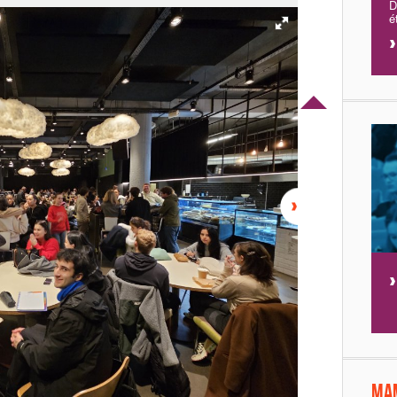
D
é
Ma