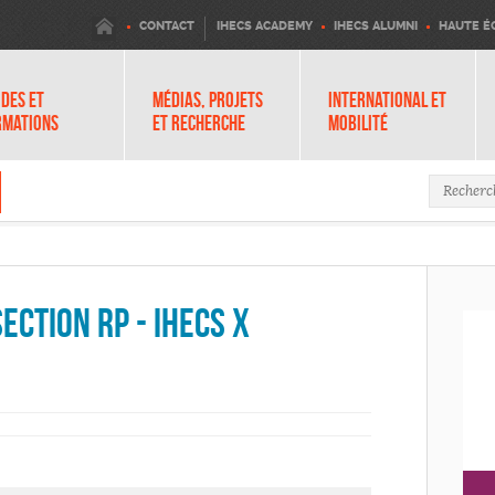
IHECS
CONTACT
IHECS ACADEMY
IHECS ALUMNI
HAUTE É
DES ET
MÉDIAS, PROJETS
INTERNATIONAL ET
RMATIONS
ET RECHERCHE
MOBILITÉ
Formula
ection RP - IHECS x