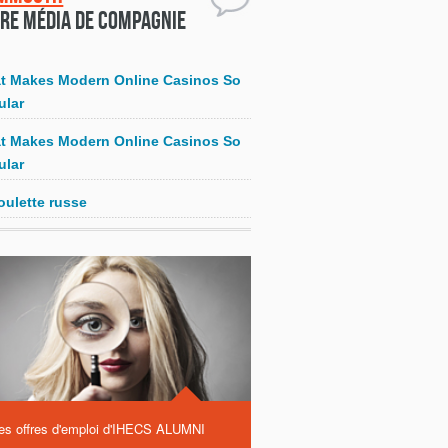
re média de compagnie
t Makes Modern Online Casinos So
ular
t Makes Modern Online Casinos So
ular
oulette russe
es offres d'emploi d'IHECS ALUMNI