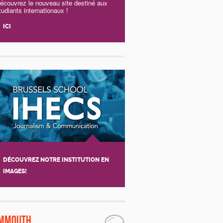
écouvrez le nouveau site destiné aux
tudiants internationaux !
ICI
DÉCOUVREZ NOTRE INSTITUTION EN
IMAGES!
mmouth