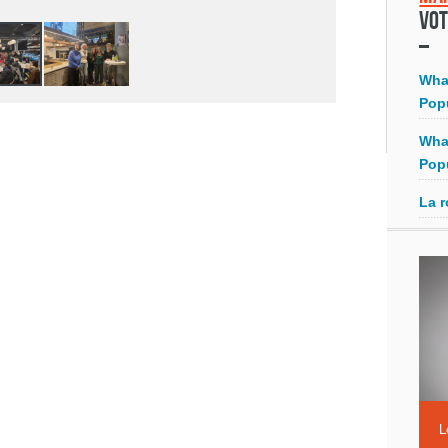
Vot
Wha
Pop
Wha
Pop
La r
L