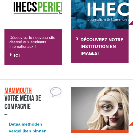
Découvrez le nouveau site
DÉCOUVREZ NOTRE
destiné aux étudiants
internationaux !
INSTITUTION EN
IMAGES!
ICI
Mammouth
Votre média de
compagnie
Betaalmethoden
vergelijken binnen