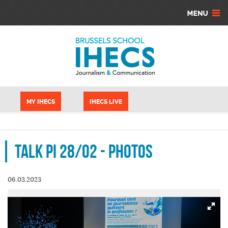
Aller au contenu principal
Panneau de gestion des cookies
MY IHECS
IHECS LIVE
Talk PI 28/02 - Photos
06.03.2023