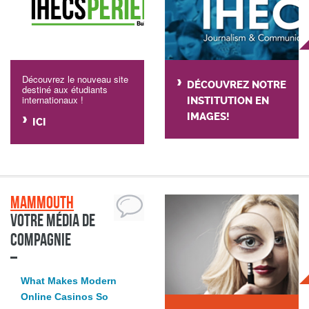
Découvrez le nouveau site
DÉCOUVREZ NOTRE
destiné aux étudiants
internationaux !
INSTITUTION EN
IMAGES!
ICI
Mammouth
Votre média de
compagnie
What Makes Modern
Online Casinos So