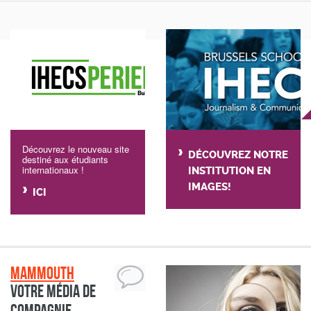
Découvrez le nouveau site
DÉCOUVREZ NOTRE
destiné aux étudiants
internationaux !
INSTITUTION EN
IMAGES!
ICI
Mammouth
Votre média de
compagnie