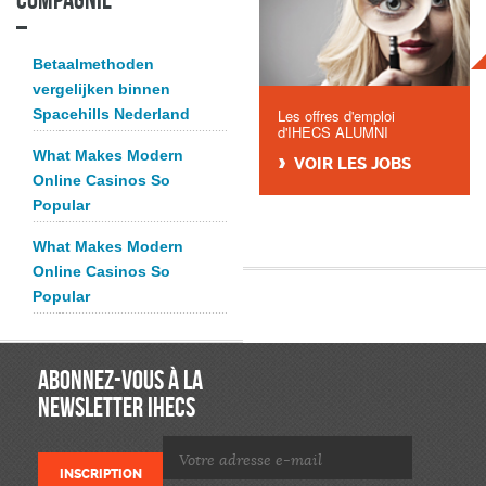
Betaalmethoden
vergelijken binnen
Spacehills Nederland
Les offres d'emploi
d'IHECS ALUMNI
What Makes Modern
VOIR LES JOBS
Online Casinos So
Popular
What Makes Modern
Online Casinos So
Popular
ABONNEZ-VOUS À LA
NEWSLETTER IHECS