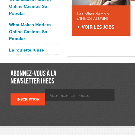
Online Casinos So
Popular
Les offres d'emploi
d'IHECS ALUMNI
What Makes Modern
VOIR LES JOBS
Online Casinos So
Popular
La roulette russe
ABONNEZ-VOUS À LA
NEWSLETTER IHECS