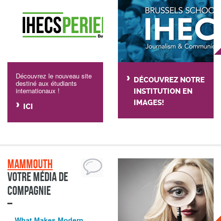
Découvrez le nouveau site
DÉCOUVREZ NOTRE
destiné aux étudiants
internationaux !
INSTITUTION EN
IMAGES!
ICI
Mammouth
Votre média de
compagnie
What Makes Modern