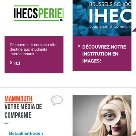
Découvrez le nouveau site
DÉCOUVREZ NOTRE
destiné aux étudiants
internationaux !
INSTITUTION EN
IMAGES!
ICI
Mammouth
Votre média de
compagnie
Betaalmethoden