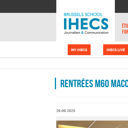
Aller au contenu principal
Panneau de gestion des cookies
ÉTU
FO
MY IHECS
IHECS LIVE
Rentrées M60 MaC
29.09.2025