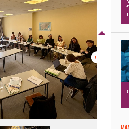
D
é
Ma