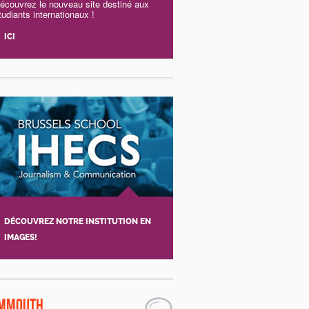
écouvrez le nouveau site destiné aux
tudiants internationaux !
ICI
DÉCOUVREZ NOTRE INSTITUTION EN
IMAGES!
mmouth