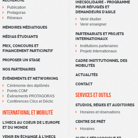
RECHERCHE
IHECSOLIDAIRE - PROGRAMME
POUR RÉFUGIÉS ET
Publication
DEMANDEURS D’ASILE
Protagoras
Réseaux
Venir étudier
Venir enseigner
MÉMOIRES MÉDIATIQUES
PARTENARIATS ET PROJETS
MÉDIAS ÉTUDIANTS
INTERNATIONAUX
PRIX, CONCOURS ET
Institutions partenaires
FINANCEMENT PARTICIPATIF
Projets Internationaux
PROPOSER UN STAGE
CADRE INSTITUTIONNEL DES
MOBILITÉS
NOS PARTENAIRES
ACTUALITÉS
ÉVÉNEMENTS ET NETWORKING
CONTACT
Cérémonie des diplômés
Points COM’
SERVICES ET OUTILS
Événements PROTAGORAS
Conférences Clics et Déclic
STUDIOS, RÉGIES ET AUDITOIRES
INTERNATIONAL ET MOBILITÉ
Horaires et réservations
CENTRE DE PRÊT
L'IHECS AU COEUR DE L'EUROPE
ET DU MONDE
Horaires
VENIR EN ÉCHANGE À L’IHECS