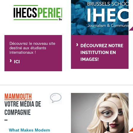
Découvrez le nouveau site
DÉCOUVREZ NOTRE
destiné aux étudiants
internationaux !
INSTITUTION EN
IMAGES!
ICI
Mammouth
Votre média de
compagnie
What Makes Modern