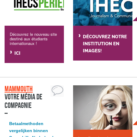
Découvrez le nouveau site
DÉCOUVREZ NOTRE
destiné aux étudiants
internationaux !
INSTITUTION EN
IMAGES!
ICI
Mammouth
Votre média de
compagnie
Betaalmethoden
vergelijken binnen