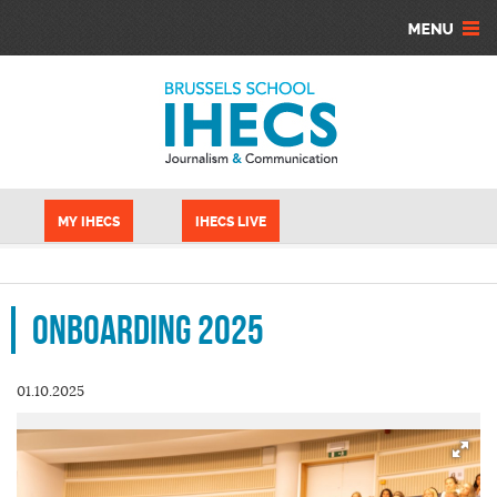
Aller au contenu principal
Panneau de gestion des cookies
MY IHECS
IHECS LIVE
Onboarding 2025
01.10.2025