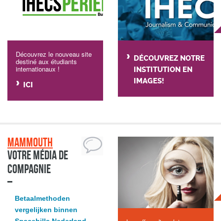
Découvrez le nouveau site
DÉCOUVREZ NOTRE
destiné aux étudiants
internationaux !
INSTITUTION EN
IMAGES!
ICI
Mammouth
Votre média de
compagnie
Betaalmethoden
vergelijken binnen