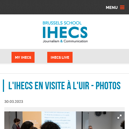
Aller au contenu principal
Panneau de gestion des cookies
MY IHECS
IHECS LIVE
L'IHECS en visite à l'UIR - Photos
30.03.2023