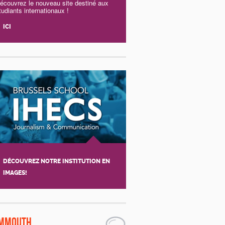
écouvrez le nouveau site destiné aux
tudiants internationaux !
ICI
DÉCOUVREZ NOTRE INSTITUTION EN
IMAGES!
Raskin
mmouth