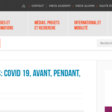
IHECS
CONTACT
IHECS ACADEMY
IHECS ALUMNI
HAUTE É
DES ET
MÉDIAS, PROJETS
INTERNATIONAL ET
RMATIONS
ET RECHERCHE
MOBILITÉ
Formula
 Covid 19, avant, pendant,