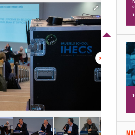
D
é
Jean-François 
Ma