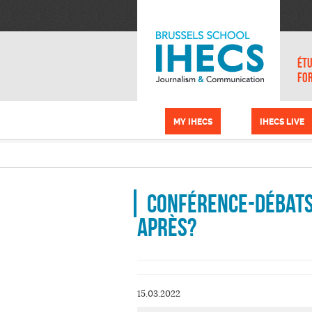
Aller au contenu principal
Panneau de gestion des cookies
ÉTU
FO
MY IHECS
IHECS LIVE
Conférence-débats:
après?
15.03.2022