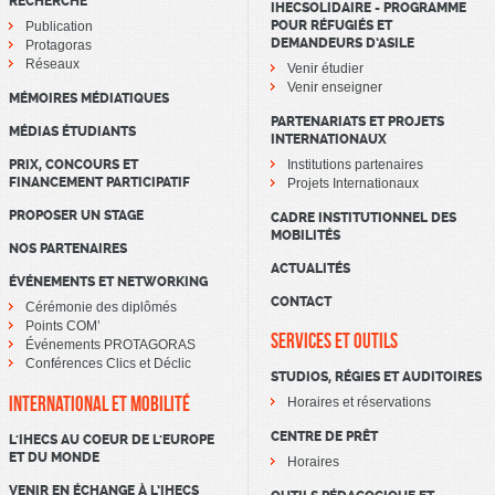
RECHERCHE
IHECSOLIDAIRE - PROGRAMME
POUR RÉFUGIÉS ET
Publication
DEMANDEURS D’ASILE
Protagoras
Réseaux
Venir étudier
Venir enseigner
MÉMOIRES MÉDIATIQUES
PARTENARIATS ET PROJETS
MÉDIAS ÉTUDIANTS
INTERNATIONAUX
PRIX, CONCOURS ET
Institutions partenaires
FINANCEMENT PARTICIPATIF
Projets Internationaux
PROPOSER UN STAGE
CADRE INSTITUTIONNEL DES
MOBILITÉS
NOS PARTENAIRES
ACTUALITÉS
ÉVÉNEMENTS ET NETWORKING
CONTACT
Cérémonie des diplômés
Points COM’
SERVICES ET OUTILS
Événements PROTAGORAS
Conférences Clics et Déclic
STUDIOS, RÉGIES ET AUDITOIRES
INTERNATIONAL ET MOBILITÉ
Horaires et réservations
CENTRE DE PRÊT
L'IHECS AU COEUR DE L'EUROPE
ET DU MONDE
Horaires
VENIR EN ÉCHANGE À L’IHECS