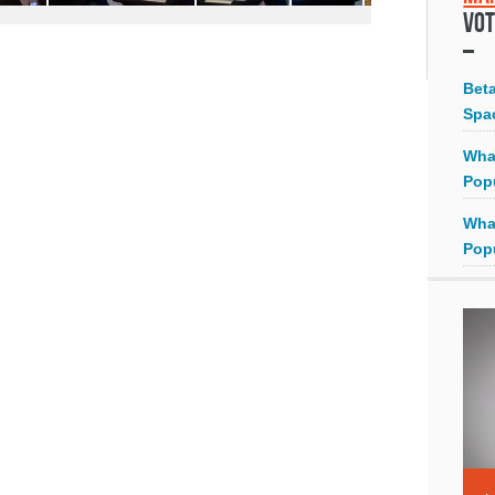
Vot
Bet
Spa
Wha
Pop
Wha
Pop