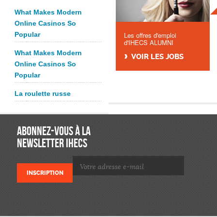
What Makes Modern
Online Casinos So
Popular
Les offres d'emploi
d'IHECS ALUMNI
What Makes Modern
VOIR LES JOBS
Online Casinos So
Popular
La roulette russe
ABONNEZ-VOUS À LA
NEWSLETTER IHECS