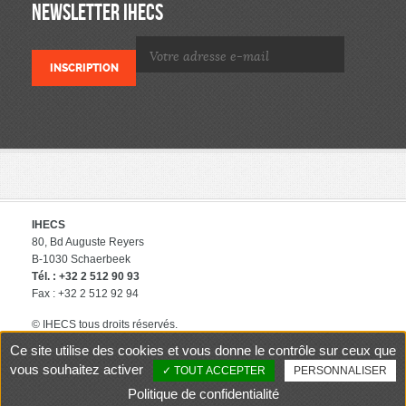
NEWSLETTER IHECS
IHECS
80, Bd Auguste Reyers
B-1030 Schaerbeek
Tél. : +32 2 512 90 93
Fax : +32 2 512 92 94
© IHECS tous droits réservés.
éditeur responsable : IHECS
Ce site utilise des cookies et vous donne le contrôle sur ceux que
Contact
Politique de protection
vous souhaitez activer
TOUT ACCEPTER
PERSONNALISER
des données privées
Politique de confidentialité