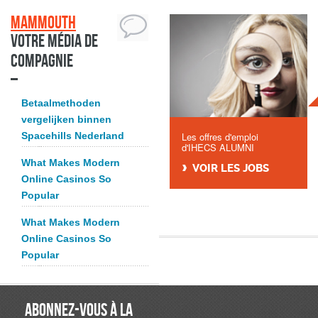
Mammouth
Votre média de
compagnie
Betaalmethoden
vergelijken binnen
Spacehills Nederland
Les offres d'emploi
d'IHECS ALUMNI
What Makes Modern
VOIR LES JOBS
Online Casinos So
Popular
What Makes Modern
Online Casinos So
Popular
ABONNEZ-VOUS À LA