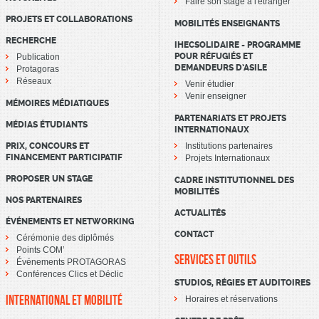
Faire son stage à l'étranger
PROJETS ET COLLABORATIONS
MOBILITÉS ENSEIGNANTS
RECHERCHE
IHECSOLIDAIRE - PROGRAMME
POUR RÉFUGIÉS ET
Publication
DEMANDEURS D’ASILE
Protagoras
Réseaux
Venir étudier
Venir enseigner
MÉMOIRES MÉDIATIQUES
PARTENARIATS ET PROJETS
MÉDIAS ÉTUDIANTS
INTERNATIONAUX
PRIX, CONCOURS ET
Institutions partenaires
FINANCEMENT PARTICIPATIF
Projets Internationaux
PROPOSER UN STAGE
CADRE INSTITUTIONNEL DES
MOBILITÉS
NOS PARTENAIRES
ACTUALITÉS
ÉVÉNEMENTS ET NETWORKING
CONTACT
Cérémonie des diplômés
Points COM’
SERVICES ET OUTILS
Événements PROTAGORAS
Conférences Clics et Déclic
STUDIOS, RÉGIES ET AUDITOIRES
INTERNATIONAL ET MOBILITÉ
Horaires et réservations