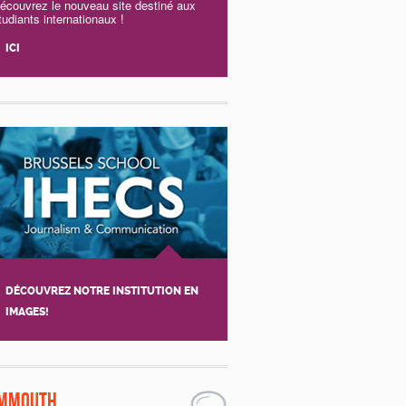
écouvrez le nouveau site destiné aux
tudiants internationaux !
ICI
DÉCOUVREZ NOTRE INSTITUTION EN
IMAGES!
mmouth