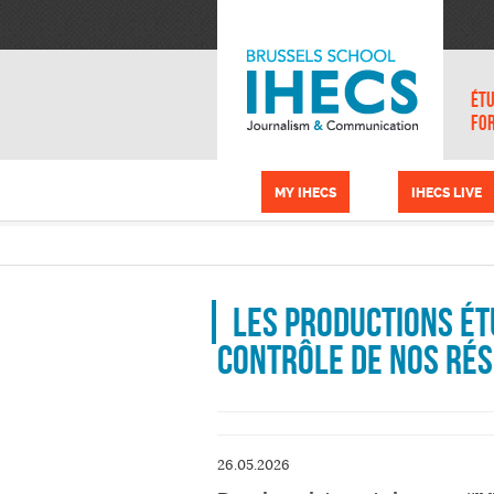
Aller au contenu principal
Panneau de gestion des cookies
ÉTU
FO
MY IHECS
IHECS LIVE
Les productions é
contrôle de nos ré
26.05.2026