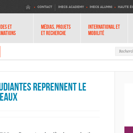
IHECS
CONTACT
IHECS ACADEMY
IHECS ALUMNI
HAUTE É
DES ET
MÉDIAS, PROJETS
INTERNATIONAL ET
RMATIONS
ET RECHERCHE
MOBILITÉ
Formula
tudiantes reprennent le
seaux