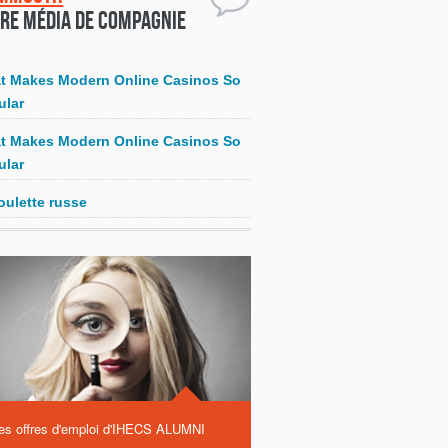
re média de compagnie
t Makes Modern Online Casinos So
ular
t Makes Modern Online Casinos So
ular
oulette russe
es offres d'emploi d'IHECS ALUMNI