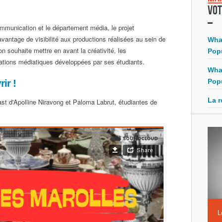
Vot
mmunication et le département média, le projet
antage de visibilité aux productions réalisées au sein de
Wha
tion souhaite mettre en avant la créativité, les
Pop
tions médiatiques développées par ses étudiants.
Wha
ir !
Pop
La r
st d'Apolline Niravong et Paloma Labrut, étudiantes de
L