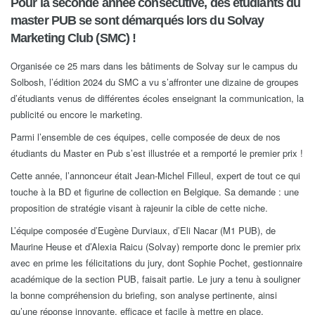
Pour la seconde année consécutive, des étudiants du
master PUB se sont démarqués lors du Solvay
Marketing Club (SMC) !
Organisée ce 25 mars dans les bâtiments de Solvay sur le campus du
Solbosh, l’édition 2024 du SMC a vu s’affronter une dizaine de groupes
d’étudiants venus de différentes écoles enseignant la communication, la
publicité ou encore le marketing.
Parmi l’ensemble de ces équipes, celle composée de deux de nos
étudiants du Master en Pub s’est illustrée et a remporté le premier prix !
Cette année, l’annonceur était Jean-Michel Filleul, expert de tout ce qui
touche à la BD et figurine de collection en Belgique. Sa demande : une
proposition de stratégie visant à rajeunir la cible de cette niche.
L’équipe composée d’Eugène Durviaux, d’Eli Nacar (M1 PUB), de
Maurine Heuse et d’Alexia Raicu (Solvay) remporte donc le premier prix
avec en prime les félicitations du jury, dont Sophie Pochet, gestionnaire
académique de la section PUB, faisait partie. Le jury a tenu à souligner
la bonne compréhension du briefing, son analyse pertinente, ainsi
qu’une réponse innovante, efficace et facile à mettre en place.