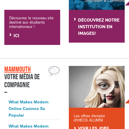
Découvrez le nouveau site
DÉCOUVREZ NOTRE
destiné aux étudiants
internationaux !
INSTITUTION EN
IMAGES!
ICI
Mammouth
Votre média de
compagnie
What Makes Modern
Online Casinos So
Popular
Les offres d'emploi
d'IHECS ALUMNI
What Makes Modern
VOIR LES JOBS