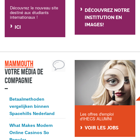
Découvrez le nouveau site
DÉCOUVREZ NOTRE
destiné aux étudiants
internationaux !
INSTITUTION EN
IMAGES!
ICI
Mammouth
Votre média de
compagnie
Betaalmethoden
vergelijken binnen
Spacehills Nederland
Les offres d'emploi
d'IHECS ALUMNI
What Makes Modern
VOIR LES JOBS
Online Casinos So
Popular