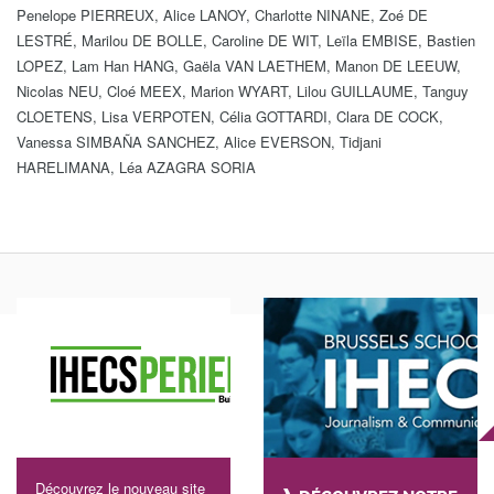
Penelope PIERREUX, Alice LANOY, Charlotte NINANE, Zoé DE
LESTRÉ, Marilou DE BOLLE, Caroline DE WIT, Leïla EMBISE, Bastien
LOPEZ, Lam Han HANG, Gaëla VAN LAETHEM, Manon DE LEEUW,
Nicolas NEU, Cloé MEEX, Marion WYART, Lilou GUILLAUME, Tanguy
CLOETENS, Lisa VERPOTEN, Célia GOTTARDI, Clara DE COCK,
Vanessa SIMBAÑA SANCHEZ, Alice EVERSON, Tidjani
HARELIMANA, Léa AZAGRA SORIA
Découvrez le nouveau site