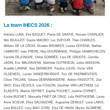
La team IHECS 2026 :
Adriano LUNA, Elie BAQUET, Pierre DE GRATIE, Romain CHARLIER,
Nils BEAUJOT, Squire MAORO, Luc DUFOUR, Théo CHARLES,
William DE LA CROIX, Bruwier BRUWIER, Louise GOYENS, Nathan
LAMBERT, Inès FRERE, Noa GOURDANGE, Philippe VANWICHELEN,
Camille DEJONGHE, Chloé GOMRÉE, Lisa DE GROOTE, Camille
JADIN, Eric WALRAVENS, Mathilde OUTREBON, Julien MASSON,
Anaëlle LAMINE, Noa DARIMONT, Pauline LOUIS, Victor VAN
OLDENEEL, Lucien VANDERBORGHT, Tom DE PAERMENTIER,
Chloé TROJAN, Tatiana DEBRABANDERE, Adrien FASSOTTE, Zoé
DAIX, Elise DEGOLS, Léa FOULON, Gauthier VAN LAETHEM, Lio
ELAERTS, Marine DEPRET, Sophie POCHET, Justine CORNET,
Emilie BUCHET, Manuella FINET DA CRUZ, Lola PARTHOENS, Laure-
Anne SCIEUR, Elisa SALVADORE, Augustine DEWULF, Lucie LABIS,
Lara BALLEZ, Lucy MAC CORD, Elsa DE HAAN, Manon ALOMÈNE,