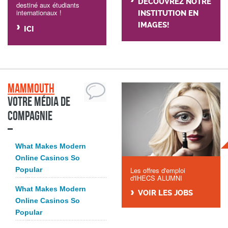
DÉCOUVREZ NOTRE
destiné aux étudiants
internationaux !
INSTITUTION EN
IMAGES!
ICI
Mammouth
Votre média de
compagnie
What Makes Modern
Online Casinos So
Popular
Les offres d'emploi
d'IHECS ALUMNI
What Makes Modern
VOIR LES JOBS
Online Casinos So
Popular