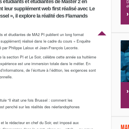
s étudiants et étudiantes de Master 2 en
D
é
nt leur supplément web first réalisé avec Le
russel », il explore la réalité des Flamands
ts et étudiantes de MA2 PI publient un long format
n supplément) réalisé dans le cadre du cours « Enquête
é par Philippe Laloux et Jean-François Leconte.
re la section PI et Le Soir, célèbre cette année sa huitième
e expérience est une immersion totale dans le métier. En
 d’informations, de l’écriture à l’édition, les exigences sont
onnelle.
tule “Il était une fois Brussel : comment les
’est penché sur les réalités des néerlandophones
et le rédacteur en chef du Soir, est imposé aux
Ma