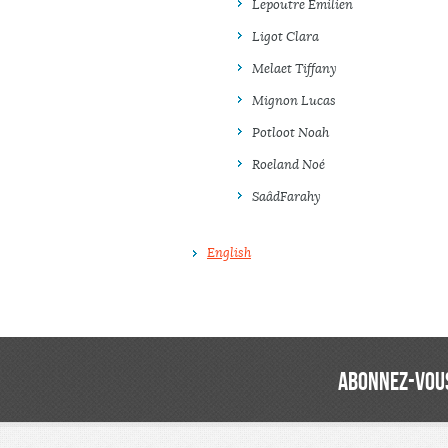
Lepoutre Emilien
Ligot Clara
Melaet Tiffany
Mignon Lucas
Potloot Noah
Roeland Noé
Saâd Farahy
English
ABONNEZ-VOUS