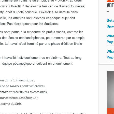
 d’immersion dans le sujet, place au « pitch », au cœur
Vot
hoisis. Objectif ? Recevoir le feu vert de Xavier Counasse,
y, chef du pôle politique. L’exercice se déroule dans
nelle, les attentes sont élevées et chaque sujet doit
Bet
ien. Pas d’exception pour les étudiants.
Spa
tes sont partis à la rencontre de profils variés, comme les
Wha
es des écoles néerlandophones, pour montrer, par exemple,
Pop
e. Le travail s'est terminé par une phase d'édition finale
Wha
nt travaillé individuellement ou en binôme. Tout au long
Pop
 l’équipe pédagogique et suivent un cheminement
ion dans la thématique ;
rche de sources contradictoires ;
riture et réécritures successives ;
pour cotation académique ;
in même du Soir.