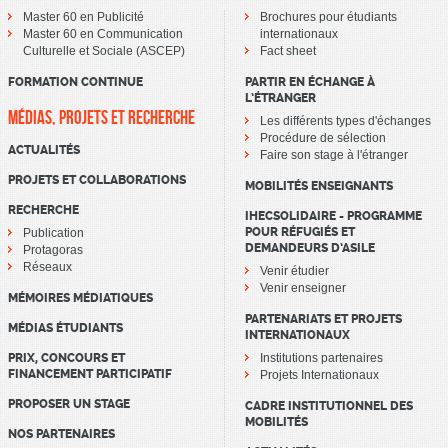
Master 60 en Publicité
Brochures pour étudiants
Master 60 en Communication
internationaux
Culturelle et Sociale (ASCEP)
Fact sheet
FORMATION CONTINUE
PARTIR EN ÉCHANGE À
L’ÉTRANGER
MÉDIAS, PROJETS ET RECHERCHE
Les différents types d'échanges
Procédure de sélection
ACTUALITÉS
Faire son stage à l'étranger
PROJETS ET COLLABORATIONS
MOBILITÉS ENSEIGNANTS
RECHERCHE
IHECSOLIDAIRE - PROGRAMME
POUR RÉFUGIÉS ET
Publication
DEMANDEURS D’ASILE
Protagoras
Réseaux
Venir étudier
Venir enseigner
MÉMOIRES MÉDIATIQUES
PARTENARIATS ET PROJETS
MÉDIAS ÉTUDIANTS
INTERNATIONAUX
PRIX, CONCOURS ET
Institutions partenaires
FINANCEMENT PARTICIPATIF
Projets Internationaux
PROPOSER UN STAGE
CADRE INSTITUTIONNEL DES
MOBILITÉS
NOS PARTENAIRES