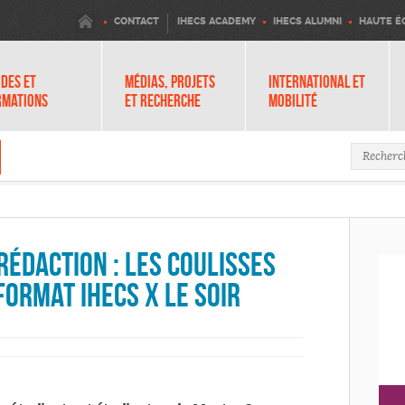
IHECS
CONTACT
IHECS ACADEMY
IHECS ALUMNI
HAUTE É
DES ET
MÉDIAS, PROJETS
INTERNATIONAL ET
RMATIONS
ET RECHERCHE
MOBILITÉ
Formula
 rédaction : les coulisses
format IHECS x Le Soir