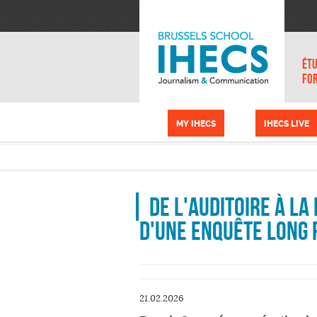
Aller au contenu principal
Panneau de gestion des cookies
ÉTU
FO
MY IHECS
IHECS LIVE
De l'auditoire à la
d'une enquête long 
21.02.2026