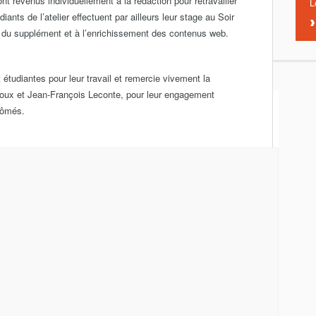
ont revenus individuellement à la rédaction pour retravailler
L
iants de l’atelier effectuent par ailleurs leur stage au Soir
ial du supplément et à l’enrichissement des contenus web.
 étudiantes pour leur travail et remercie vivement la
Laloux et Jean-François Leconte, pour leur engagement
lômés.