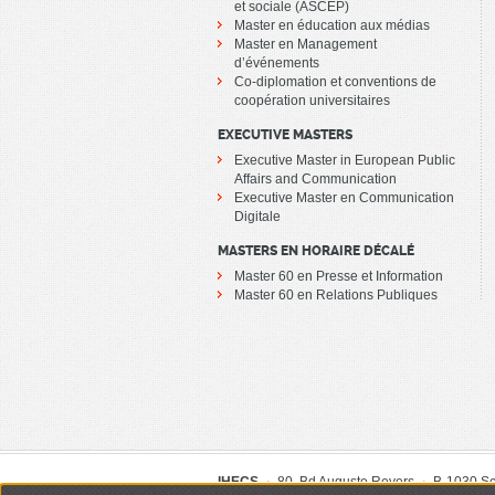
et sociale (ASCEP)
Master en éducation aux médias
Master en Management
d’événements
Co-diplomation et conventions de
coopération universitaires
EXECUTIVE MASTERS
Executive Master in European Public
Affairs and Communication
Executive Master en Communication
Digitale
MASTERS EN HORAIRE DÉCALÉ
Master 60 en Presse et Information
Master 60 en Relations Publiques
IHECS
80, Bd Auguste Reyers
B-1030 S