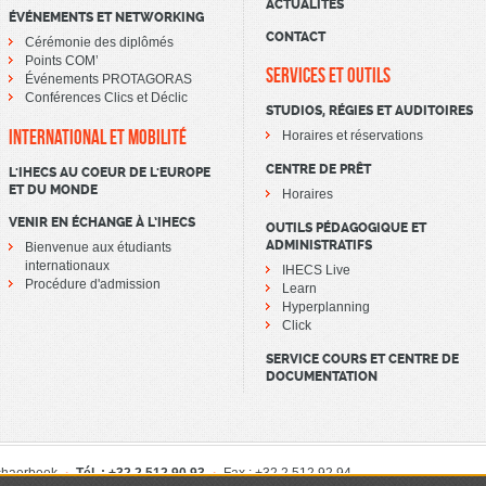
ACTUALITÉS
ÉVÉNEMENTS ET NETWORKING
CONTACT
Cérémonie des diplômés
Points COM’
SERVICES ET OUTILS
Événements PROTAGORAS
Conférences Clics et Déclic
STUDIOS, RÉGIES ET AUDITOIRES
INTERNATIONAL ET MOBILITÉ
Horaires et réservations
CENTRE DE PRÊT
L'IHECS AU COEUR DE L'EUROPE
ET DU MONDE
Horaires
VENIR EN ÉCHANGE À L’IHECS
OUTILS PÉDAGOGIQUE ET
ADMINISTRATIFS
Bienvenue aux étudiants
internationaux
IHECS Live
Procédure d'admission
Learn
Hyperplanning
Click
SERVICE COURS ET CENTRE DE
DOCUMENTATION
chaerbeek
Tél. : +32 2 512 90 93
Fax : +32 2 512 92 94