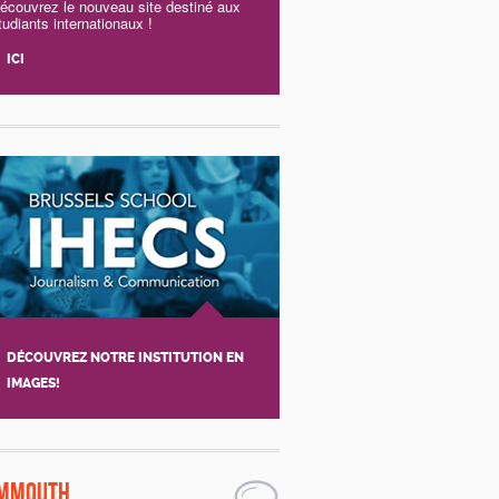
écouvrez le nouveau site destiné aux
tudiants internationaux !
ICI
DÉCOUVREZ NOTRE INSTITUTION EN
IMAGES!
mmouth