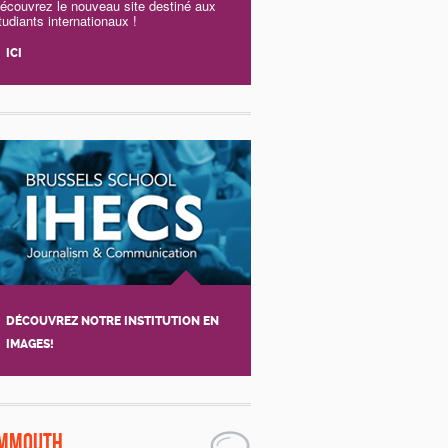
écouvrez le nouveau site destiné aux
tudiants internationaux !
ICI
DÉCOUVREZ NOTRE INSTITUTION EN
IMAGES!
mmouth