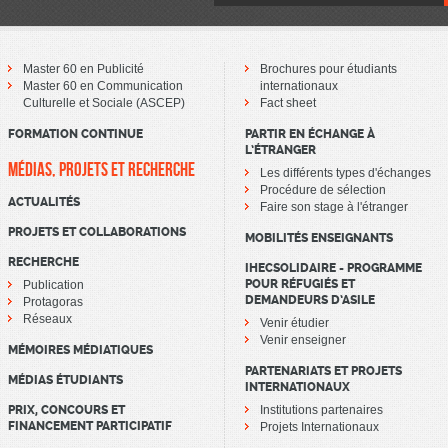
Master 60 en Publicité
Brochures pour étudiants
Master 60 en Communication
internationaux
Culturelle et Sociale (ASCEP)
Fact sheet
FORMATION CONTINUE
PARTIR EN ÉCHANGE À
L’ÉTRANGER
MÉDIAS, PROJETS ET RECHERCHE
Les différents types d'échanges
Procédure de sélection
ACTUALITÉS
Faire son stage à l'étranger
PROJETS ET COLLABORATIONS
MOBILITÉS ENSEIGNANTS
RECHERCHE
IHECSOLIDAIRE - PROGRAMME
POUR RÉFUGIÉS ET
Publication
DEMANDEURS D’ASILE
Protagoras
Réseaux
Venir étudier
Venir enseigner
MÉMOIRES MÉDIATIQUES
PARTENARIATS ET PROJETS
MÉDIAS ÉTUDIANTS
INTERNATIONAUX
PRIX, CONCOURS ET
Institutions partenaires
FINANCEMENT PARTICIPATIF
Projets Internationaux