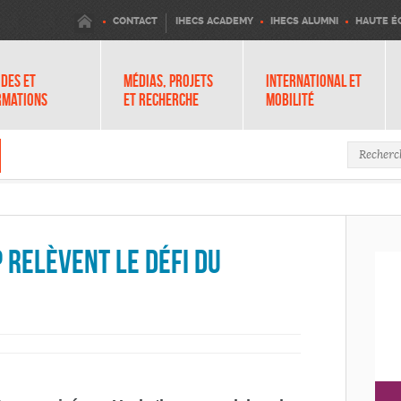
IHECS
CONTACT
IHECS ACADEMY
IHECS ALUMNI
HAUTE É
DES ET
MÉDIAS, PROJETS
INTERNATIONAL ET
RMATIONS
ET RECHERCHE
MOBILITÉ
Formula
 relèvent le défi du