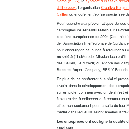
Santé (AIGS),
le
syndicat d’Initiative d'Yvoi
d’Etterbeek
, l’organisation
Creative Belgiu
Cailles
ou encore l’entreprise spécialisée 
Pour répondre aux problématiques de ces en
campagnes de
sensibilisation
sur l’avorte
élections européennes de 2024 (Commission
de l’Association Interrégionale de Guidan
pour encourager les jeunes à retourner a
notoriété
(TheMerode, Mission locale d’Ette
des Cailles, Ile d’Yvoir) ou encore des c
Brussels Airport Company, BESIX Foundati
En plus de les confronter à la réalité prof
crucial dans le développement des compéten
sur un projet commun avec un délai restrein
à s'entraider, à collaborer et à communiqu
utiles non seulement pour la suite de leur 
métier dans lequel ils seront amenés à trava
Les entreprises ont souligné la qualité du
étudiants :