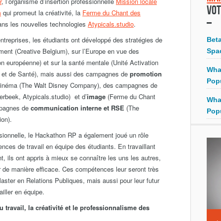
r
, l’organisme d’insertion professionnelle
Mission locale
Vot
m
qui promeut la créativité, la
Ferme du Chant des
dans les nouvelles technologies
Atypicals.studio
.
treprises, les étudiants ont développé des stratégies de
Bet
ment (Creative Belgium), sur l’Europe en vue des
Spa
 européenne) et sur la santé mentale (Unité Activation
Wha
ce et de Santé), mais aussi des campagnes de
promotion
Pop
u cinéma (The Walt Disney Company), des campagnes de
rbeek, Atypicals.studio) et d’
image
(Ferme du Chant
Wha
ampagnes de
communication interne et RSE
(The
Pop
on).
essionnelle, le Hackathon RP a également joué un rôle
ces de travail en équipe des étudiants. En travaillant
t, ils ont appris à mieux se connaître les uns les autres,
er de manière efficace. Ces compétences leur seront très
Master en Relations Publiques, mais aussi pour leur futur
iller en équipe.
 travail, la créativité et le professionnalisme des