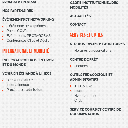
PROPOSER UN STAGE
CADRE INSTITUTIONNEL DES
MOBILITÉS
NOS PARTENAIRES
ACTUALITÉS
ÉVÉNEMENTS ET NETWORKING
CONTACT
Cérémonie des diplômés
Points COM’
SERVICES ET OUTILS
Événements PROTAGORAS
Conférences Clics et Déclic
STUDIOS, RÉGIES ET AUDITOIRES
INTERNATIONAL ET MOBILITÉ
Horaires et réservations
CENTRE DE PRÊT
L'IHECS AU COEUR DE L'EUROPE
ET DU MONDE
Horaires
VENIR EN ÉCHANGE À L’IHECS
OUTILS PÉDAGOGIQUE ET
ADMINISTRATIFS
Bienvenue aux étudiants
internationaux
IHECS Live
Procédure d'admission
Learn
Hyperplanning
Click
SERVICE COURS ET CENTRE DE
DOCUMENTATION