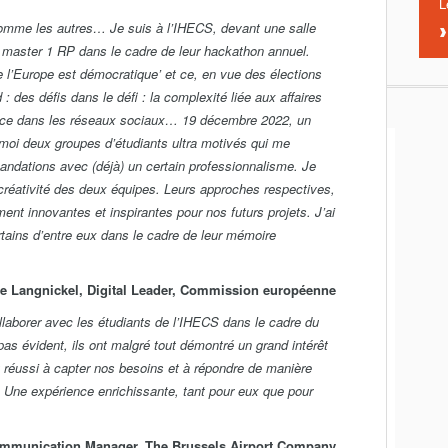
L
mme les autres… Je suis à l’IHECS, devant une salle
n master 1 RP dans le cadre de leur hackathon annuel.
 l’Europe est démocratique’ et ce, en vue des élections
 des défis dans le défi : la complexité liée aux affaires
fiance dans les réseaux sociaux… 19 décembre 2022, un
oi deux groupes d’étudiants ultra motivés qui me
andations avec (déjà) un certain professionnalisme. Je
créativité des deux équipes. Leurs approches respectives,
ment innovantes et inspirantes pour nos futurs projets. J’ai
rtains d’entre eux dans le cadre de leur mémoire
le Langnickel, Digital Leader, Commission européenne
laborer avec les étudiants de l’IHECS dans le cadre du
pas évident, ils ont malgré tout démontré un grand intérêt
nt réussi à capter nos besoins et à répondre de manière
. Une expérience enrichissante, tant pour eux que pour
Communication Manager, The Brussels Airport Company