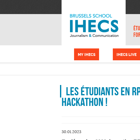
Aller au contenu principal
Panneau de gestion des cookies
ÉTU
FO
MY IHECS
IHECS LIVE
Les étudiants en RP
Hackathon !
30.01.2023