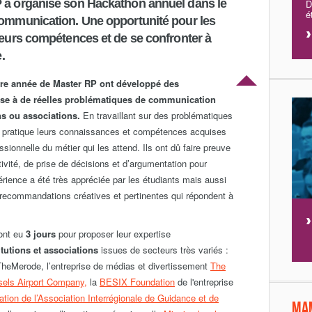
P a organisé son Hackathon annuel dans le
D
é
communication. Une opportunité pour les
leurs compétences et de se confronter à
.
ère année de Master RP ont développé des
se à de réelles problématiques de communication
ns ou associations.
En travaillant sur des problématiques
 en pratique leurs connaissances et compétences acquises
essionnelle du métier qui les attend. Ils ont dû faire preuve
tivité, de prise de décisions et d’argumentation pour
périence a été très appréciée par les étudiants mais aussi
e recommandations créatives et pertinentes qui répondent à
ont eu
3 jours
pour proposer leur expertise
itutions et associations
issues de secteurs très variés :
TheMerode, l’entreprise de médias et divertissement
The
sels Airport Company,
la
BESIX Foundation
de l'entreprise
vation de l’Association Interrégionale de Guidance et de
Ma