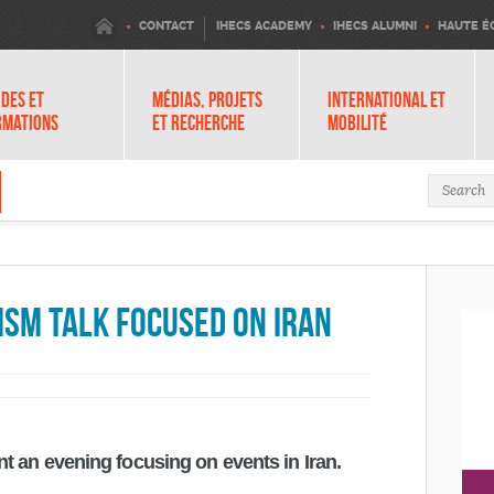
IHECS
CONTACT
IHECS ACADEMY
IHECS ALUMNI
HAUTE É
DES ET
MÉDIAS, PROJETS
INTERNATIONAL ET
RMATIONS
ET RECHERCHE
MOBILITÉ
Search 
ism Talk focused on Iran
 an evening focusing on events in Iran.