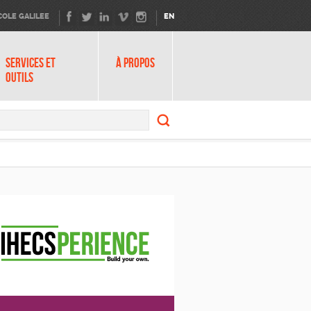
COLE GALILEE
EN
SERVICES ET
À PROPOS
OUTILS
Search
form
Search