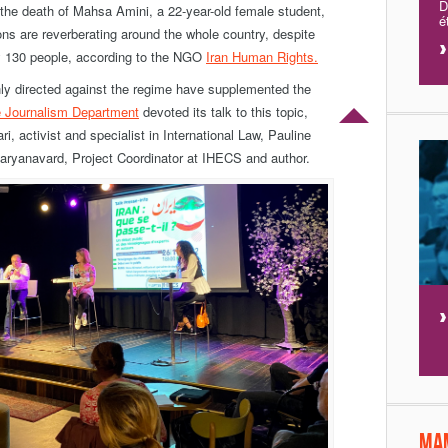
D
 the death of Mahsa Amini, a 22-year-old female student,
é
ns are reverberating around the whole country, despite
ly 130 people, according to the NGO
Iran Human Rights.
y directed against the regime have supplemented the
 Journalism Department
devoted its talk to this topic,
, activist and specialist in International Law, Pauline
aryanavard, Project Coordinator at IHECS and author.
Ma