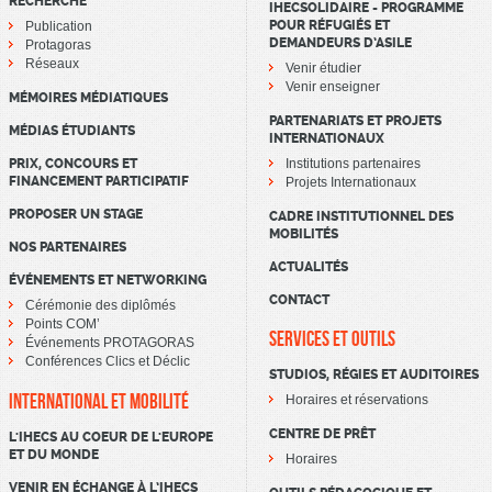
RECHERCHE
IHECSOLIDAIRE - PROGRAMME
POUR RÉFUGIÉS ET
Publication
DEMANDEURS D’ASILE
Protagoras
Réseaux
Venir étudier
Venir enseigner
MÉMOIRES MÉDIATIQUES
PARTENARIATS ET PROJETS
MÉDIAS ÉTUDIANTS
INTERNATIONAUX
PRIX, CONCOURS ET
Institutions partenaires
FINANCEMENT PARTICIPATIF
Projets Internationaux
PROPOSER UN STAGE
CADRE INSTITUTIONNEL DES
MOBILITÉS
NOS PARTENAIRES
ACTUALITÉS
ÉVÉNEMENTS ET NETWORKING
CONTACT
Cérémonie des diplômés
Points COM’
SERVICES ET OUTILS
Événements PROTAGORAS
Conférences Clics et Déclic
STUDIOS, RÉGIES ET AUDITOIRES
INTERNATIONAL ET MOBILITÉ
Horaires et réservations
CENTRE DE PRÊT
L'IHECS AU COEUR DE L'EUROPE
ET DU MONDE
Horaires
VENIR EN ÉCHANGE À L’IHECS