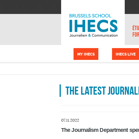
Skip to main content
Cookies management panel
ÉTU
FO
MY IHECS
IHECS LIVE
The latest Journal
07.11.2022
The Journalism Department spent