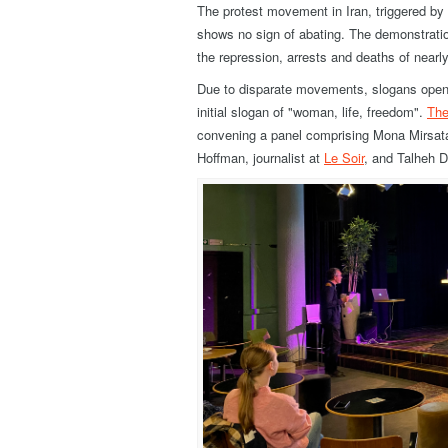
The protest movement in Iran, triggered by
shows no sign of abating. The demonstratio
the repression, arrests and deaths of near
Due to disparate movements, slogans openl
initial slogan of "woman, life, freedom".
The
convening a panel comprising Mona Mirsatari
Hoffman, journalist at
Le Soir
, and Talheh D