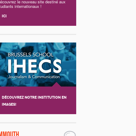
écouvrez le nouveau site destiné aux
tudiants internationaux !
ICI
DÉCOUVREZ NOTRE INSTITUTION EN
IMAGES!
mmouth