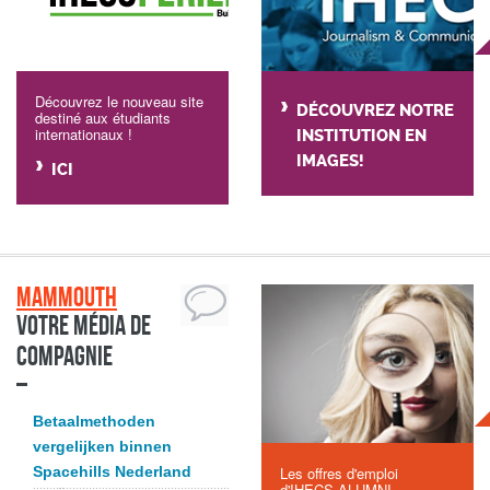
Découvrez le nouveau site
DÉCOUVREZ NOTRE
destiné aux étudiants
internationaux !
INSTITUTION EN
IMAGES!
ICI
Mammouth
Votre média de
compagnie
Betaalmethoden
vergelijken binnen
Spacehills Nederland
Les offres d'emploi
d'IHECS ALUMNI