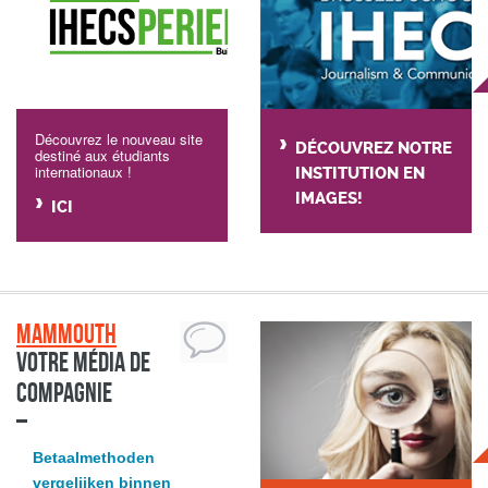
Découvrez le nouveau site
DÉCOUVREZ NOTRE
destiné aux étudiants
internationaux !
INSTITUTION EN
IMAGES!
ICI
Mammouth
Votre média de
compagnie
Betaalmethoden
vergelijken binnen