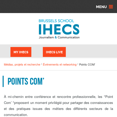
Skip to main content
Cookies management panel
MY IHECS
IHECS LIVE
Médias, projets et recherche
Événements et networking
Points COM’
Points COM’
À mi-chemin entre conférence et rencontre professionnelle, les "Point
Com’ "proposent un moment privilégié pour partager des connaissances
et des pratiques issues des métiers des différents secteurs de la
communication.