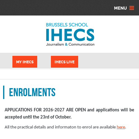
Skip to main content
Cookies management panel
MY IHECS
IHECS LIVE
Enrolments
APPLICATIONS FOR 2026-2027 ARE OPEN and applications will be
accepted until the 23rd of October.
All the practical details and informaton to enrol are available
here
.